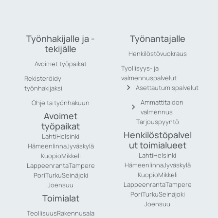
Työnhakijalle ja -
Työnantajalle
tekijälle
Henkilöstövuokraus
Avoimet työpaikat
Tyollisyys- ja
valmennuspalvelut
Rekisteröidy
Asettautumispalvelut
työnhakijaksi
Ammattitaidon
Ohjeita työnhakuun
valmennus
Avoimet
Tarjouspyyntö
työpaikat
Henkilöstöpalvel
Lahti
Helsinki
ut toimialueet
Hämeenlinna
Jyväskylä
Lahti
Helsinki
Kuopio
Mikkeli
Hämeenlinna
Jyväskylä
Lappeenranta
Tampere
Kuopio
Mikkeli
Pori
Turku
Seinäjoki
Lappeenranta
Tampere
Joensuu
Pori
Turku
Seinäjoki
Toimialat
Joensuu
Teollisuus
Rakennusala