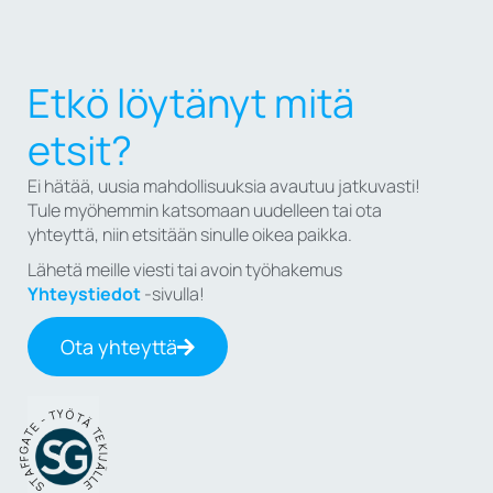
Etkö löytänyt mitä
etsit?
Ei hätää, uusia mahdollisuuksia avautuu jatkuvasti!
Tule myöhemmin katsomaan uudelleen tai ota
yhteyttä, niin etsitään sinulle oikea paikka.
Lähetä meille viesti tai avoin työhakemus
Yhteystiedot
-sivulla!
Ota yhteyttä
STAFFGATE - TYÖTÄ TEKIJÄLLE