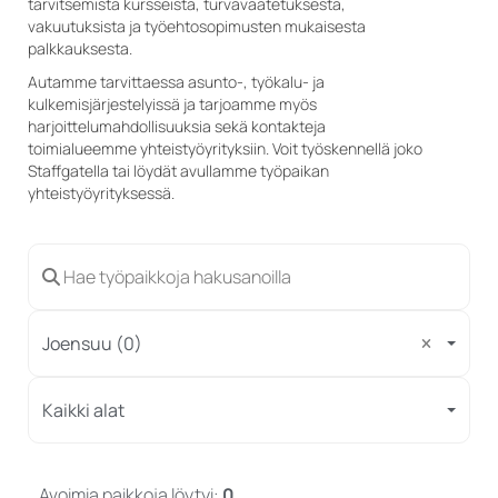
tarvitsemista kursseista, turvavaatetuksesta,
vakuutuksista ja työehtosopimusten mukaisesta
palkkauksesta.
Autamme tarvittaessa asunto-, työkalu- ja
kulkemisjärjestelyissä ja tarjoamme myös
harjoittelumahdollisuuksia sekä kontakteja
toimialueemme yhteistyöyrityksiin. Voit työskennellä joko
Staffgatella tai löydät avullamme työpaikan
yhteistyöyrityksessä.
Joensuu (0)
Kaikki alat
Avoimia paikkoja löytyi:
0