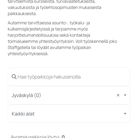
tarvitsemista kursseista, turvavaatetuksesta,
vakuutuksista ja työehtosopimusten mukaisesta
palkkauksesta.
Autamme tarvittaessa asunto-, työkalu- ja
kulkemisjärjestelyissä ja tarjoamme myös
harjoittelumahdollisuuksia sekä kontakteja
toimialueemme yhteistyöyrityksiin. Voit työskennellä joko
Staffgatella tai löydät avullamme työpaikan
yhteistyöyrityksessä.
Jyväskylä (0)
Kaikki alat
Avoimia paikkoja löytyi:
0