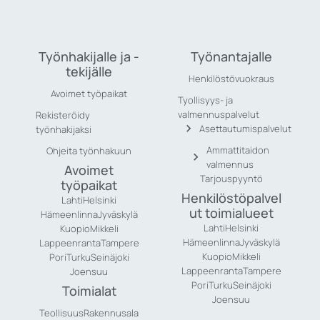
Työnhakijalle ja -
Työnantajalle
tekijälle
Henkilöstövuokraus
Avoimet työpaikat
Tyollisyys- ja
valmennuspalvelut
Rekisteröidy
Asettautumispalvelut
työnhakijaksi
Ammattitaidon
Ohjeita työnhakuun
valmennus
Avoimet
Tarjouspyyntö
työpaikat
Henkilöstöpalvel
Lahti
Helsinki
ut toimialueet
Hämeenlinna
Jyväskylä
Lahti
Helsinki
Kuopio
Mikkeli
Hämeenlinna
Jyväskylä
Lappeenranta
Tampere
Kuopio
Mikkeli
Pori
Turku
Seinäjoki
Lappeenranta
Tampere
Joensuu
Pori
Turku
Seinäjoki
Toimialat
Joensuu
Teollisuus
Rakennusala