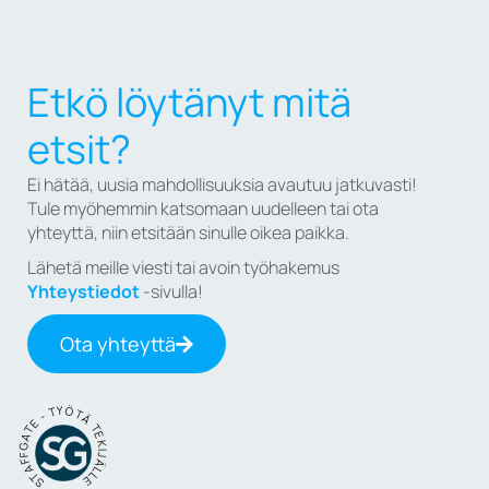
Etkö löytänyt mitä
etsit?
Ei hätää, uusia mahdollisuuksia avautuu jatkuvasti!
Tule myöhemmin katsomaan uudelleen tai ota
yhteyttä, niin etsitään sinulle oikea paikka.
Lähetä meille viesti tai avoin työhakemus
Yhteystiedot
-sivulla!
Ota yhteyttä
STAFFGATE - TYÖTÄ TEKIJÄLLE