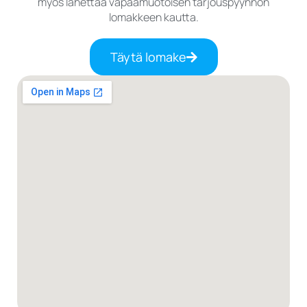
myös lähettää vapaamuotoisen tarjouspyynnön
lomakkeen kautta.
Täytä lomake