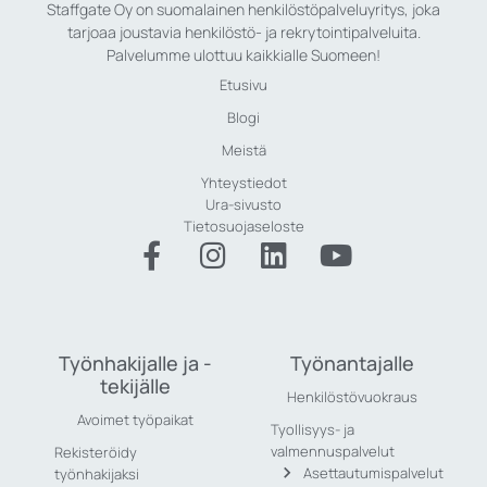
Staffgate Oy on suomalainen henkilöstöpalveluyritys, joka
tarjoaa joustavia henkilöstö- ja rekrytointipalveluita.
Palvelumme ulottuu kaikkialle Suomeen!
Etusivu
Blogi
Meistä
Yhteystiedot
Ura-sivusto
Tietosuojaseloste
Työnhakijalle ja -
Työnantajalle
tekijälle
Henkilöstövuokraus
Avoimet työpaikat
Tyollisyys- ja
valmennuspalvelut
Rekisteröidy
Asettautumispalvelut
työnhakijaksi