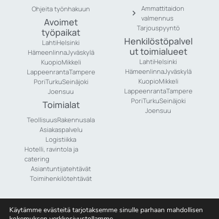
Ammattitaidon
Ohjeita työnhakuun
valmennus
Avoimet
Tarjouspyyntö
työpaikat
Henkilöstöpalvel
Lahti
Helsinki
ut toimialueet
Hämeenlinna
Jyväskylä
Lahti
Helsinki
Kuopio
Mikkeli
Hämeenlinna
Jyväskylä
Lappeenranta
Tampere
Kuopio
Mikkeli
Pori
Turku
Seinäjoki
Lappeenranta
Tampere
Joensuu
Pori
Turku
Seinäjoki
Toimialat
Joensuu
Teollisuus
Rakennusala
Asiakaspalvelu
Logistiikka
Hotelli, ravintola ja
catering
Asiantuntijatehtävät
Toimihenkilötehtävät
Käytämme evästeitä tarjotaksemme sinulle parhaan mahdollisen
kokemuksen verkkosivustollamme.