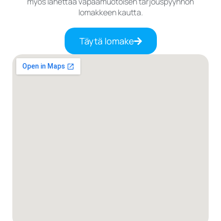
myös lähettää vapaamuotoisen tarjouspyynnön
lomakkeen kautta.
Täytä lomake