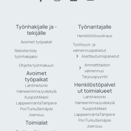
Työnhakijalle ja -
Työnantajalle
tekijälle
Henkilöstövuokraus
Avoimet työpaikat
Tyollisyys- ja
valmennuspalvelut
Rekisteröidy
Asettautumispalvelut
työnhakijaksi
Ammattitaidon
Ohjeita työnhakuun
valmennus
Avoimet
Tarjouspyyntö
työpaikat
Henkilöstöpalvel
Lahti
Helsinki
ut toimialueet
Hämeenlinna
Jyväskylä
Lahti
Helsinki
Kuopio
Mikkeli
Hämeenlinna
Jyväskylä
Lappeenranta
Tampere
Kuopio
Mikkeli
Pori
Turku
Seinäjoki
Lappeenranta
Tampere
Joensuu
Pori
Turku
Seinäjoki
Toimialat
Joensuu