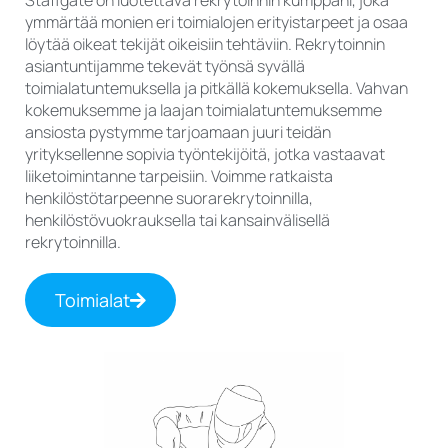
Staffgate on luotettava rekrytoinnin kumppani, joka
ymmärtää monien eri toimialojen erityistarpeet ja osaa
löytää oikeat tekijät oikeisiin tehtäviin. Rekrytoinnin
asiantuntijamme tekevät työnsä syvällä
toimialatuntemuksella ja pitkällä kokemuksella. Vahvan
kokemuksemme ja laajan toimialatuntemuksemme
ansiosta pystymme tarjoamaan juuri teidän
yrityksellenne sopivia työntekijöitä, jotka vastaavat
liiketoimintanne tarpeisiin. Voimme ratkaista
henkilöstötarpeenne suorarekrytoinnilla,
henkilöstövuokrauksella tai kansainvälisellä
rekrytoinnilla.
Toimialat