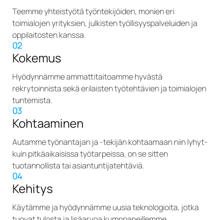
Teemme yhteistyötä työntekijöiden, monien eri
toimialojen yrityksien, julkisten työllisyyspalveluiden ja
oppilaitosten kanssa.
02
Kokemus
Hyödynnämme ammattitaitoamme hyvästä
rekrytoinnista sekä erilaisten työtehtävien ja toimialojen
tuntemista.
03
Kohtaaminen
Autamme työnantajan ja -tekijän kohtaamaan niin lyhyt-
kuin pitkäaikaisissa työtarpeissa, on se sitten
tuotannollista tai asiantuntijatehtäviä.
04
Kehitys
Käytämme ja hyödynnämme uusia teknologioita, jotka
tuovat tulosta ja lisäarvoa kumppaneillemme.