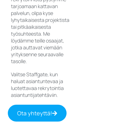
tarjoamaan kattavan
palvelun, olipa kyse
lyhytaikaisesta projektista
tai pitkäaikaisesta
työsuhteesta. Me
löydämme teille osaajat,
jotka auttavat viemään
yrityksenne seuraavalle
tasolle.
Valitse Staffgate, kun
haluat asiantuntevaa ja
luotettavaa rekrytointia
asiantuntijatehtäviin.
Ota yhteyttä!