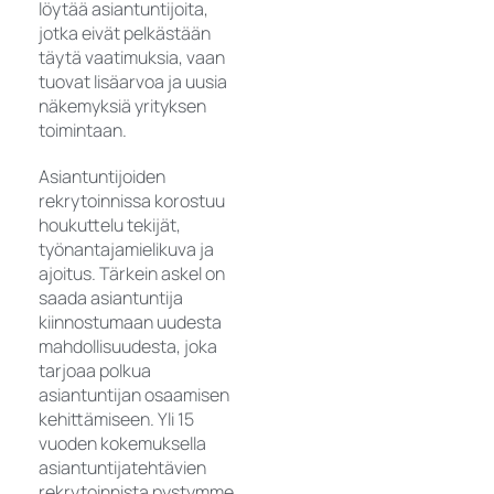
löytää asiantuntijoita,
jotka eivät pelkästään
täytä vaatimuksia, vaan
tuovat lisäarvoa ja uusia
näkemyksiä yrityksen
toimintaan.
Asiantuntijoiden
rekrytoinnissa korostuu
houkuttelu tekijät,
työnantajamielikuva ja
ajoitus. Tärkein askel on
saada asiantuntija
kiinnostumaan uudesta
mahdollisuudesta, joka
tarjoaa polkua
asiantuntijan osaamisen
kehittämiseen. Yli 15
vuoden kokemuksella
asiantuntijatehtävien
rekrytoinnista pystymme