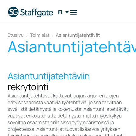
FI
EN
Etusivu
/
Toimialat
/
Asiantuntijatehtävät
Asiantuntijatehtä
Asiantuntijatehtäviin
rekrytointi
Asiantuntijatehtävät kattavat laajan kirjon eri alojen
erityisosaamista vaativia työtehtäviä, joissa tarvitaan
syvällistä tietämystä ja kokemusta. Asiantuntijatehtävät
vaativat erikoistunutta tietämystä, mutta myös kykyä
soveltaa osaamista erilaisissa työympäristöissä ja
projekteissa. Asiantuntijat tuovat lisäarvoa yrityksen
toimintaan osaamisellaan ja kokemuksellaan. Staffgate