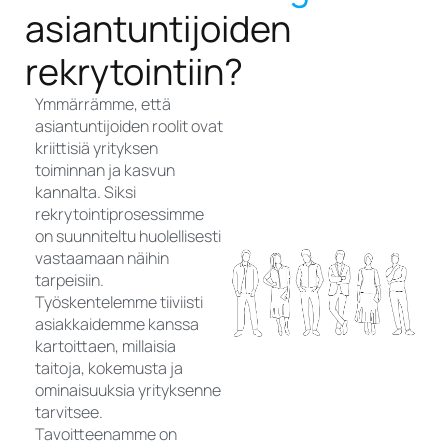
asiantuntijoiden
rekrytointiin?
Ymmärrämme, että
asiantuntijoiden roolit ovat
kriittisiä yrityksen
toiminnan ja kasvun
kannalta. Siksi
rekrytointiprosessimme
on suunniteltu huolellisesti
vastaamaan näihin
tarpeisiin.
Työskentelemme tiiviisti
asiakkaidemme kanssa
kartoittaen, millaisia
taitoja, kokemusta ja
ominaisuuksia yrityksenne
tarvitsee.
Tavoitteenamme on