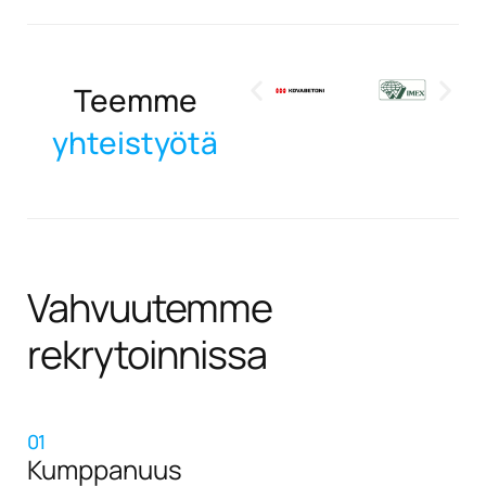
Teemme
yhteistyötä
Vahvuutemme
rekrytoinnissa
01
Kumppanuus