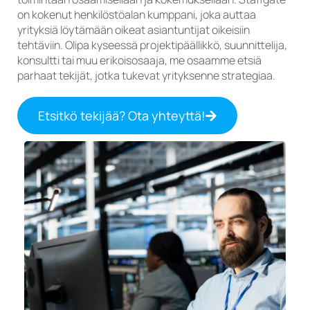
on kokenut henkilöstöalan kumppani, joka auttaa
yrityksiä löytämään oikeat asiantuntijat oikeisiin
tehtäviin. Olipa kyseessä projektipäällikkö, suunnittelija,
konsultti tai muu erikoisosaaja, me osaamme etsiä
parhaat tekijät, jotka tukevat yrityksenne strategiaa.
Etsitkö tekijää? Ota yhteyttä!