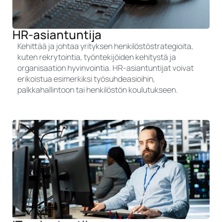
HR-asiantuntija
Kehittää ja johtaa yrityksen henkilöstöstrategioita,
kuten rekrytointia, työntekijöiden kehitystä ja
organisaation hyvinvointia. HR-asiantuntijat voivat
erikoistua esimerkiksi työsuhdeasioihin,
palkkahallintoon tai henkilöstön koulutukseen.