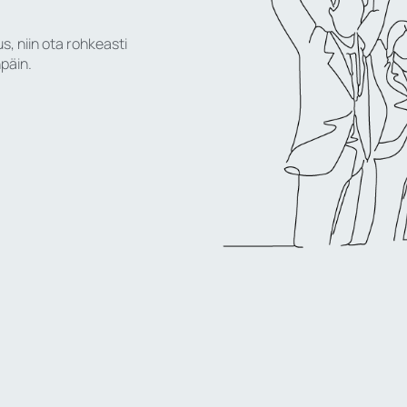
s, niin ota rohkeasti
päin.