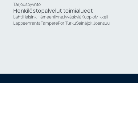
Tarjouspyyntö
Henkilöstöpalvelut toimialueet
Lahti
Helsinki
Hämeenlinna
Jyväskylä
Kuopio
Mikkeli
Lappeenranta
Tampere
Pori
Turku
Seinäjoki
Joensuu