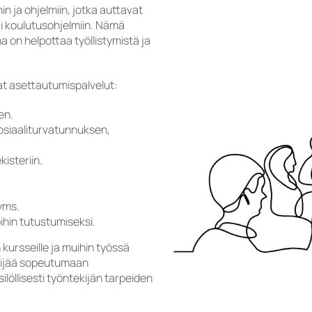
n ja ohjelmiin, jotka auttavat
tai koulutusohjelmiin. Nämä
ena on helpottaa työllistymistä ja
t asettautumispalvelut:
en.
osiaaliturvatunnuksen,
isteriin.
 yms.
ihin tutustumiseksi.
kursseille ja muihin työssä
ekijää sopeutumaan
löllisesti työntekijän tarpeiden