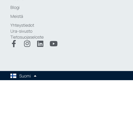
Blogi
Meistä
Yhteystiedot
Ura-sivusto
Tietosuojaseloste
Suomi
English