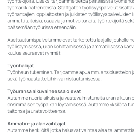
työntekijöitä. Lisäksi tarjoamme tietoa paikallisista työmahdo
työmarkkinatrendeistä. Staffgaten työllisyyspalvelut sisält
työnantajien, oppilaitosten ja julkisten työllisyyspalveluide
ammattitaitoisia, osaavia ja motivoituneita työntekijöitä sek
pääsemään työurissa eteenpäin.
Asettautumispalvelumme ovat tarkoitettu laajalle joukolle he
työllistymisessä, uran kehittämisessä ja ammatillisessa kasvu
kuulua seuraavat ryhmät:
Työnhakijat
Työnhaun tukeminen. Tarjoamme apua mm. ansioluettelon j
sekä työhaastatteluihin valmistautumisessa.
Työuransa alkuvaiheessa olevat
Autamme nuoria aikuisia ja vastavalmistuneita uran alkuun
ensimmäisen työpaikan löytämisessä. Autamme yksilöitä t
taitonsa ja uratavoitteensa.
Ammatin- ja alanvaihtajat
Autamme henkilöitä jotka haluavat vaihtaa alaa tai ammattia