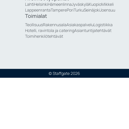
Lahti
Helsinki
Hämeenlinna
Jyväskylä
Kuopio
Mikkeli
Lappeenranta
Tampere
Pori
Turku
Seinäjoki
Joensuu
Toimialat
Teollisuus
Rakennusala
Asiakaspalvelu
Logistiikka
Hotelli, ravintola ja catering
Asiantuntijatehtävät
Toimihenkilötehtävät
© Staffgate 2026