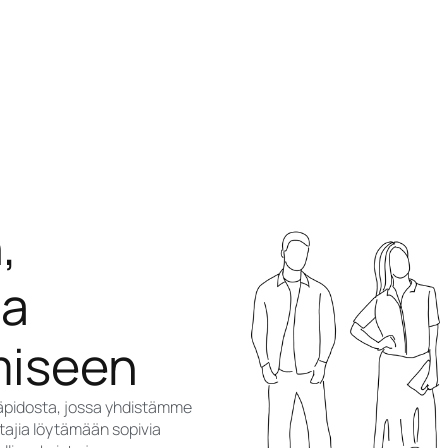
,
ja
miseen
läpidosta, jossa yhdistämme
tajia löytämään sopivia