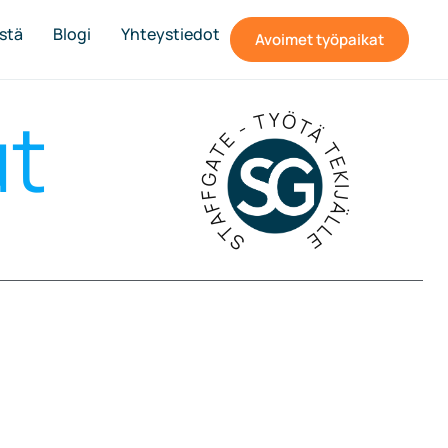
stä
Blogi
Yhteystiedot
Avoimet työpaikat
STAFFGATE - TYÖTÄ TEKIJÄLLE
ut