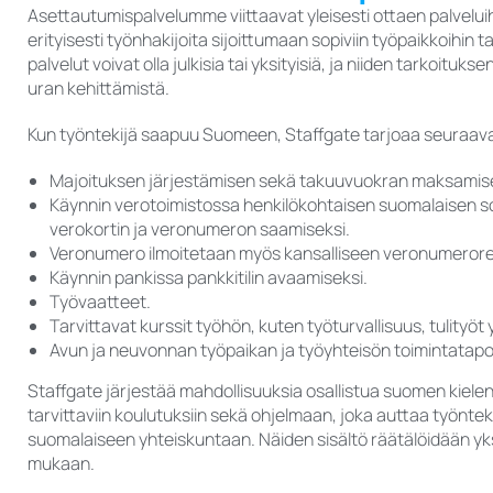
Asettautumispalvelumme viittaavat yleisesti ottaen palveluihi
erityisesti työnhakijoita sijoittumaan sopiviin työpaikkoihin 
palvelut voivat olla julkisia tai yksityisiä, ja niiden tarkoituks
uran kehittämistä.
Kun työntekijä saapuu Suomeen, Staffgate tarjoaa seuraava
Majoituksen järjestämisen sekä takuuvuokran maksamis
Käynnin verotoimistossa henkilökohtaisen suomalaisen s
verokortin ja veronumeron saamiseksi.
Veronumero ilmoitetaan myös kansalliseen veronumerorek
Käynnin pankissa pankkitilin avaamiseksi.
Työvaatteet.
Tarvittavat kurssit työhön, kuten työturvallisuus, tulityöt
Avun ja neuvonnan työpaikan ja työyhteisön toimintatapo
Staffgate järjestää mahdollisuuksia osallistua suomen kielen 
tarvittaviin koulutuksiin sekä ohjelmaan, joka auttaa työnt
suomalaiseen yhteiskuntaan. Näiden sisältö räätälöidään yksi
mukaan.