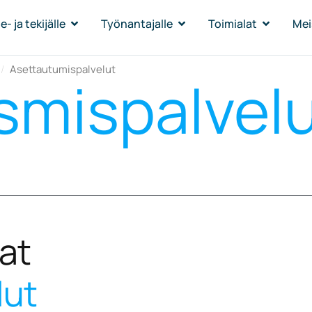
- ja tekijälle
Työnantajalle
Toimialat
Mei
/
Asettautumispalvelut
smispalvel
at
lut