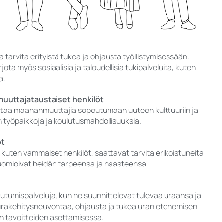
 tarvita erityistä tukea ja ohjausta työllistymisessään.
ota myös sosiaalisia ja taloudellisia tukipalveluita, kuten
a.
uuttajataustaiset henkilöt
ttaa maahanmuuttajia sopeutumaan uuteen kulttuuriin ja
 työpaikkoja ja koulutusmahdollisuuksia.
öt
 kuten vammaiset henkilöt, saattavat tarvita erikoistuneita
huomioivat heidän tarpeensa ja haasteensa.
utumispalveluja, kun he suunnittelevat tulevaa uraansa ja
rakehitysneuvontaa, ohjausta ja tukea uran etenemisen
in tavoitteiden asettamisessa.