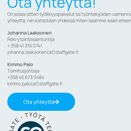
Ota yhteyttä!
On asiasi sitten työllisyyspalvelut tai työntekijöiden valmennu
yhteyttä, niin katsotaan yhdessä miten saamme asian eteen
Johanna Laaksonen
Rekrytointiasiantuntija
+ 358 41 315 0741
johanna.laaksonen(at)staffgate.fi
Kimmo Palo
Toimitusjohtaja
+358 45 673 5484
kimmo.palo(at)staffgate.fi
Ota yhteyttä