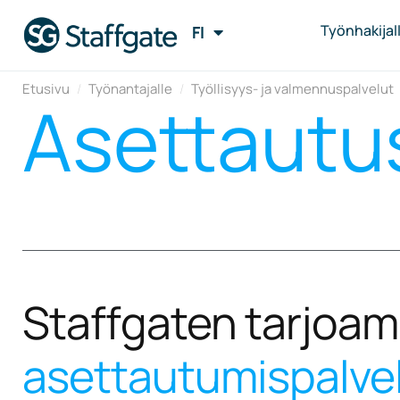
Työnhakijalle
FI
EN
Etusivu
/
Työnantajalle
/
Työllisyys- ja valmennuspalvelut
Asettautu
Staffgaten tarjoam
asettautumispalve