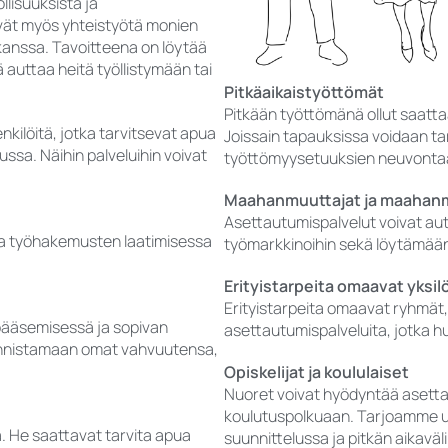
llisuuksista ja
ävät myös yhteistyötä monien
n kanssa. Tavoitteena on löytää
ä auttaa heitä työllistymään tai
Pitkäaikaistyöttömät
Pitkään työttömänä ollut saattaa
nkilöitä, jotka tarvitsevat apua
Joissain tapauksissa voidaan tarj
ssa. Näihin palveluihin voivat
työttömyysetuuksien neuvonta
Maahanmuuttajat ja maahanm
Asettautumispalvelut voivat au
a työhakemusten laatimisessa
työmarkkinoihin sekä löytämään
Erityistarpeita omaavat yksil
Erityistarpeita omaavat ryhmät,
 pääsemisessä ja sopivan
asettautumispalveluita, jotka 
unnistamaan omat vahvuutensa,
Opiskelijat ja koululaiset
Nuoret voivat hyödyntää asetta
koulutuspolkuaan. Tarjoamme u
. He saattavat tarvita apua
suunnittelussa ja pitkän aikaväl