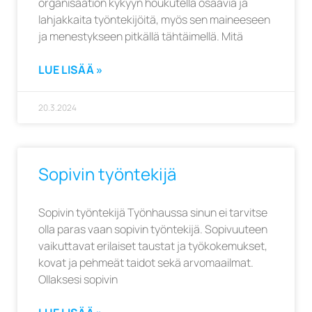
organisaation kykyyn houkutella osaavia ja
lahjakkaita työntekijöitä, myös sen maineeseen
ja menestykseen pitkällä tähtäimellä. Mitä
LUE LISÄÄ »
20.3.2024
Sopivin työntekijä
Sopivin työntekijä Työnhaussa sinun ei tarvitse
olla paras vaan sopivin työntekijä. Sopivuuteen
vaikuttavat erilaiset taustat ja työkokemukset,
kovat ja pehmeät taidot sekä arvomaailmat.
Ollaksesi sopivin