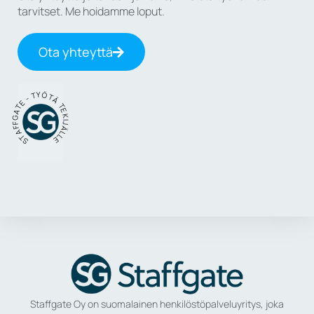
tarvitset. Me hoidamme loput.
Ota yhteyttä
STAFFGATE - TYÖTÄ TEKIJÄLLE
Staffgate Oy on suomalainen henkilöstöpalveluyritys, joka