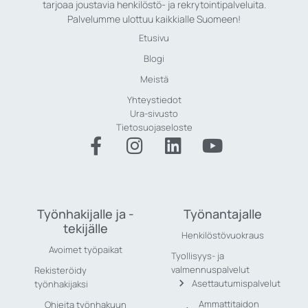
tarjoaa joustavia henkilöstö- ja rekrytointipalveluita.
Palvelumme ulottuu kaikkialle Suomeen!
Etusivu
Blogi
Meistä
Yhteystiedot
Ura-sivusto
Tietosuojaseloste
Työnhakijalle ja -
Työnantajalle
tekijälle
Henkilöstövuokraus
Avoimet työpaikat
Tyollisyys- ja
valmennuspalvelut
Rekisteröidy
Asettautumispalvelut
työnhakijaksi
Ammattitaidon
Ohjeita työnhakuun