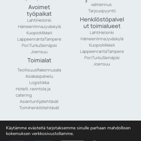
valmennus
Avoimet
Tarjouspyyntö
työpaikat
Henkilöstöpalvel
Lahti
Helsinki
ut toimialueet
Hämeenlinna
Jyväskylä
Lahti
Helsinki
Kuopio
Mikkeli
Hämeenlinna
Jyväskylä
Lappeenranta
Tampere
Kuopio
Mikkeli
Pori
Turku
Seinäjoki
Lappeenranta
Tampere
Joensuu
Pori
Turku
Seinäjoki
Toimialat
Joensuu
Teollisuus
Rakennusala
Asiakaspalvelu
Logistiikka
Hotelli, ravintola ja
catering
Asiantuntijatehtävät
Toimihenkilötehtävät
Käytämme evästeitä tarjotaksemme sinulle parhaan mahdollisen
kokemuksen verkkosivustollamme.