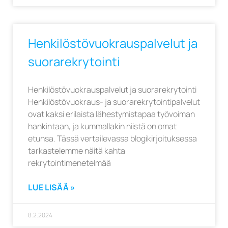
Henkilöstövuokrauspalvelut ja
suorarekrytointi
Henkilöstövuokrauspalvelut ja suorarekrytointi
Henkilöstövuokraus- ja suorarekrytointipalvelut
ovat kaksi erilaista lähestymistapaa työvoiman
hankintaan, ja kummallakin niistä on omat
etunsa. Tässä vertailevassa blogikirjoituksessa
tarkastelemme näitä kahta
rekrytointimenetelmää
LUE LISÄÄ »
8.2.2024