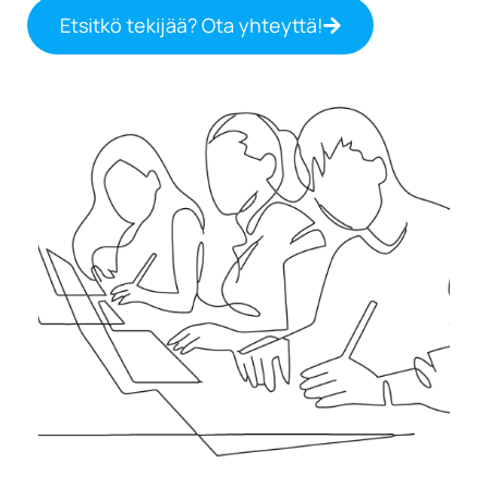
Etsitkö tekijää? Ota yhteyttä!