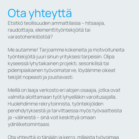
Ota yhteyttä
Etsitkö teollisuuden ammattilaisia – hitsaajia,
raudoittajia, elementtityöntekijöitä tai
varastohenkilöstöä?
Me autamme! Tarjoamme kokeneita ja motivoituneita
työntekijöitä juuri sinun yrityksesi tarpeisiin. Olipa
kyseessä lyhytaikainen projekti, sesonkilisä tai
pidempiaikainen työvoimatarve, löydämme oikeat
tekijät nopeasti ja joustavasti.
Meillä on laaja verkosto eri alojen osaajia, jotka ovat
valmiita aloittamaan työt lyhyelläkin varoitusajalla.
Huolehdimme rekrytoinnista, työntekijöiden
perehdytyksestä ja tarvittaessa myös työvaatteista
ja -välineistä – sinä voit keskittyä omaan
ydinliiketoimintaasi.
Ota yhteyttä jo tänään ja kerro, millaista työvoimaa