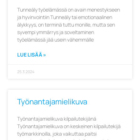
Tunneäly työelämässä on avain menestykseen
ja hyvinvointiin Tunneäly tai emotionaalinen
älykkyys, on terminä tuttu monille, mutta sen
syvempi ymmärrys ja soveltaminen
työelämässä jää usein vähemmälle
LUE LISÄÄ »
25.3.2024
Työnantajamielikuva
Työnantajamielikuva kilpailutekijänä
Työnantajamielikuva on keskeinen kilpailutekijä
työmarkkinoilla, joka vaikuttaa paitsi