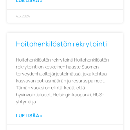
LUE LISÄÄ »
4.3.2024
Hoitohenkilöstön rekrytointi
Hoitohenkilöstön rekrytointi Hoitohenkilöstön
rekrytointi on keskeinen haaste Suomen
terveydenhuoltojärjestelmässä, joka kohtaa
kasvavan potilasmäärän ja resurssipaineet.
Tämän vuoksi on elintärkeää, että
hyvinvointialueet, Helsingin kaupunki, HUS-
yhtymä ja
LUE LISÄÄ »