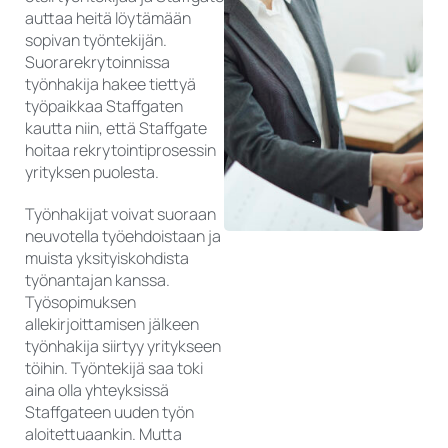
auttaa heitä löytämään
sopivan työntekijän.
Suorarekrytoinnissa
työnhakija hakee tiettyä
työpaikkaa Staffgaten
kautta niin, että Staffgate
hoitaa rekrytointiprosessin
yrityksen puolesta.
Työnhakijat voivat suoraan
neuvotella työehdoistaan ja
muista yksityiskohdista
työnantajan kanssa.
Työsopimuksen
allekirjoittamisen jälkeen
työnhakija siirtyy yritykseen
töihin. Työntekijä saa toki
aina olla yhteyksissä
Staffgateen uuden työn
aloitettuaankin. Mutta