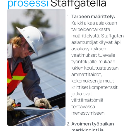
prosessi
Staffgatella
Tarpeen määrittely:
Kaikki alkaa asiakkaan
tarpeiden tarkasta
määrittelystä. Staffgaten
asiantuntijat käyvät läpi
asiakasyrityksen
vaatimukset tulevalle
työntekijälle, mukaan
lukien koulutustaustan,
ammattitaidot,
kokemuksen ja muut
kriittiset kompetenssit,
jotka ovat
välttämättömiä
tehtävässä
menestymiseen.
Avoimen työpaikan
markkinointi ja