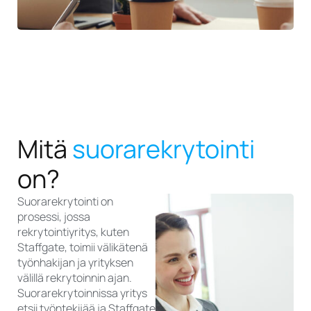
Mitä
suorarekrytointi
on?
Suorarekrytointi on
prosessi, jossa
rekrytointiyritys, kuten
Staffgate, toimii välikätenä
työnhakijan ja yrityksen
välillä rekrytoinnin ajan.
Suorarekrytoinnissa yritys
etsii työntekijää ja Staffgate