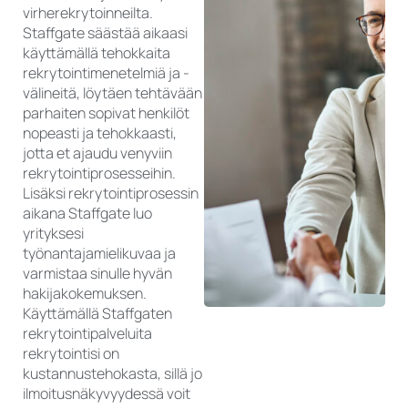
virherekrytoinneilta.
Staffgate säästää aikaasi
käyttämällä tehokkaita
rekrytointimenetelmiä ja -
välineitä, löytäen tehtävään
parhaiten sopivat henkilöt
nopeasti ja tehokkaasti,
jotta et ajaudu venyviin
rekrytointiprosesseihin.
Lisäksi rekrytointiprosessin
aikana Staffgate luo
yrityksesi
työnantajamielikuvaa ja
varmistaa sinulle hyvän
hakijakokemuksen.
Käyttämällä Staffgaten
rekrytointipalveluita
rekrytointisi on
kustannustehokasta, sillä jo
ilmoitusnäkyvyydessä voit