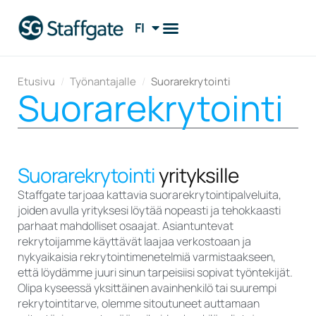
FI
EN
Etusivu
/
Työnantajalle
/
Suorarekrytointi
Suorarekrytointi
Suorarekrytointi
yrityksille
Staffgate tarjoaa kattavia suorarekrytointipalveluita,
joiden avulla yrityksesi löytää nopeasti ja tehokkaasti
parhaat mahdolliset osaajat. Asiantuntevat
rekrytoijamme käyttävät laajaa verkostoaan ja
nykyaikaisia rekrytointimenetelmiä varmistaakseen,
että löydämme juuri sinun tarpeisiisi sopivat työntekijät.
Olipa kyseessä yksittäinen avainhenkilö tai suurempi
rekrytointitarve, olemme sitoutuneet auttamaan