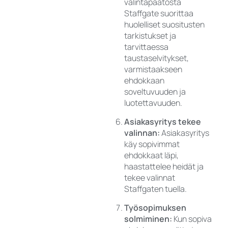
valintapäätöstä
Staffgate suorittaa
huolelliset suositusten
tarkistukset ja
tarvittaessa
taustaselvitykset,
varmistaakseen
ehdokkaan
soveltuvuuden ja
luotettavuuden.
Asiakasyritys tekee
valinnan:
Asiakasyritys
käy sopivimmat
ehdokkaat läpi,
haastattelee heidät ja
tekee valinnat
Staffgaten tuella.
Työsopimuksen
solmiminen:
Kun sopiva