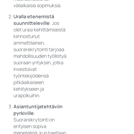
väliaikaisia sopimuksia.
Uralla etenemistä
suunnitteleville
: Jos
olet urasi kehittämisestä
kiinnostunut
ammattilainen,
suorarekrytointi tarjoaa
mahdollisuuden työllistyä
suoraan yrityksiin, jotka
investoivat
työntekijöidensä
pitkäaikaiseen
kehitykseen ja
urapolkuihin.
Asiantuntijatehtäviin
pyrkiville
:
Suorarekrytointi on
erityisen sopiva
menetelmä, kun haetaan