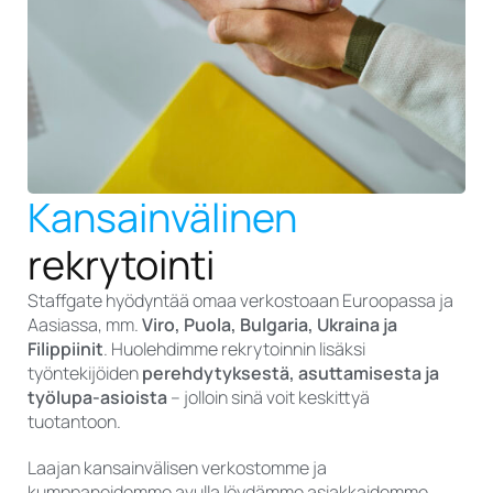
Kansainvälinen
rekrytointi
Staffgate hyödyntää omaa verkostoaan Euroopassa ja
Aasiassa, mm.
Viro, Puola, Bulgaria, Ukraina ja
Filippiinit
. Huolehdimme rekrytoinnin lisäksi
työntekijöiden
perehdytyksestä, asuttamisesta ja
työlupa-asioista
– jolloin sinä voit keskittyä
tuotantoon.
Laajan kansainvälisen verkostomme ja
kumppaneidemme avulla löydämme asiakkaidemme