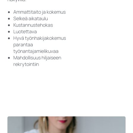
Ammattitaito ja kokemus
Selkeä aikataulu
Kustannustehokas
Luotettava
Hyvä työnhakijakokemus
parantaa
työnantajamielikuvaa
Mahdollisuus hiljaiseen
rekrytointiin