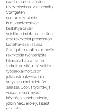
saada suuren säästön
rekrytoinnissa. Valitsemalla
Staffgaten
suorarekrytoinnin
kumppaniksesi voit
keskittyä täysin
ydinliiketoimintaasi, tietäen
että rekrytointiprosessi on
luotettavissa käsissä.
Staffgaten kautta voit myös
rekrytoida työntekijöitä
hiljaisella haulla. Tämä
tarkoittaa sitä, että vaikka
työpaikkailmoitus on
julkisesti näkyvillä, niin
yrityksesi nimi pidetään
salassa. Sopiva työntekijä
voidaan etsiä myös
käyttäen headhuntingia,
jolloin haku ei ole julkisesti
näkyvillä.