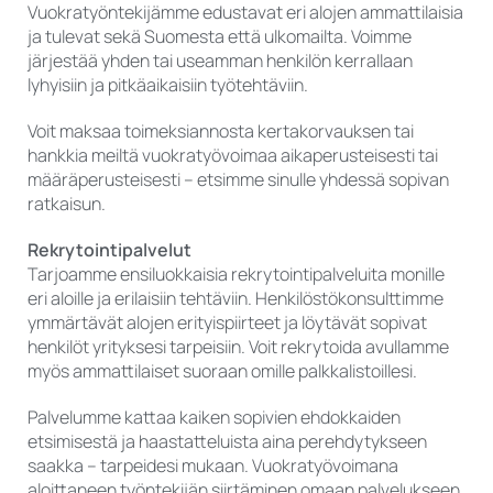
Vuokratyöntekijämme edustavat eri alojen ammattilaisia
ja tulevat sekä Suomesta että ulkomailta. Voimme
järjestää yhden tai useamman henkilön kerrallaan
lyhyisiin ja pitkäaikaisiin työtehtäviin.
Voit maksaa toimeksiannosta kertakorvauksen tai
hankkia meiltä vuokratyövoimaa aikaperusteisesti tai
määräperusteisesti – etsimme sinulle yhdessä sopivan
ratkaisun.
Rekrytointipalvelut
Tarjoamme ensiluokkaisia rekrytointipalveluita monille
eri aloille ja erilaisiin tehtäviin. Henkilöstökonsulttimme
ymmärtävät alojen erityispiirteet ja löytävät sopivat
henkilöt yrityksesi tarpeisiin. Voit rekrytoida avullamme
myös ammattilaiset suoraan omille palkkalistoillesi.
Palvelumme kattaa kaiken sopivien ehdokkaiden
etsimisestä ja haastatteluista aina perehdytykseen
saakka – tarpeidesi mukaan. Vuokratyövoimana
aloittaneen työntekijän siirtäminen omaan palvelukseen