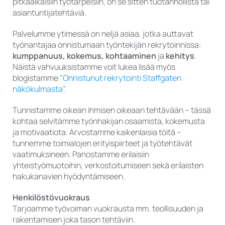
pitkäaikaisiin työtarpeisiin, on se sitten tuotannollista tai
asiantuntijatehtäviä.
Palvelumme ytimessä on neljä asiaa, jotka auttavat
työnantajaa onnistumaan työntekijän rekrytoinnissa:
kumppanuus, kokemus, kohtaaminen
ja
kehitys
.
Näistä vahvuuksistamme voit lukea lisää myös
blogistamme
”Onnistunut rekrytointi Staffgaten
näkökulmasta”
.
Tunnistamme oikean ihmisen oikeaan tehtävään – tässä
kohtaa selvitämme työnhakijan osaamista, kokemusta
ja motivaatiota. Arvostamme kaikenlaisia töitä –
tunnemme toimialojen erityispiirteet ja työtehtävät
vaatimuksineen. Panostamme erilaisiin
yhteistyömuotoihin, verkostoitumiseen sekä erilaisten
hakukanavien hyödyntämiseen.
Henkilöstövuokraus
Tarjoamme työvoiman vuokrausta mm. teollisuuden ja
rakentamisen joka tason tehtäviin.