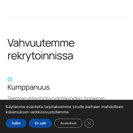
Vahvuutemme
rekrytoinnissa
01
Kumppanuus
Teemme yhteistyötä työntekijöiden, monien eri
toimialojen yrityksien, julkisten työllisyyspalveluiden ja
Käytämme evästeitä tarjotaksemme sinulle parhaan mahdollisen
oppilaitosten kanssa.
kokemuksen verkkosivustollamme.
02
Sulje evästebanneri
Sallin
En salli
Asetukset
Kokemus