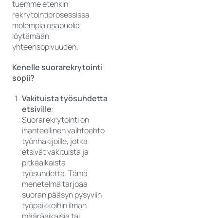
tuemme etenkin
rekrytointiprosessissa
molempia osapuolia
löytämään
yhteensopivuuden.
Kenelle suorarekrytointi
sopii?
Vakituista työsuhdetta
etsiville
:
Suorarekrytointi on
ihanteellinen vaihtoehto
työnhakijoille, jotka
etsivät vakituista ja
pitkäaikaista
työsuhdetta. Tämä
menetelmä tarjoaa
suoran pääsyn pysyviin
työpaikkoihin ilman
määräaikaisia tai