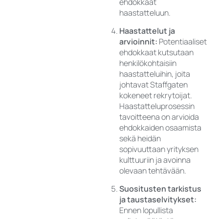
ehdokkaat
haastatteluun.
Haastattelut ja
arvioinnit:
Potentiaaliset
ehdokkaat kutsutaan
henkilökohtaisiin
haastatteluihin, joita
johtavat Staffgaten
kokeneet rekrytoijat.
Haastatteluprosessin
tavoitteena on arvioida
ehdokkaiden osaamista
sekä heidän
sopivuuttaan yrityksen
kulttuuriin ja avoinna
olevaan tehtävään.
Suositusten tarkistus
ja taustaselvitykset:
Ennen lopullista