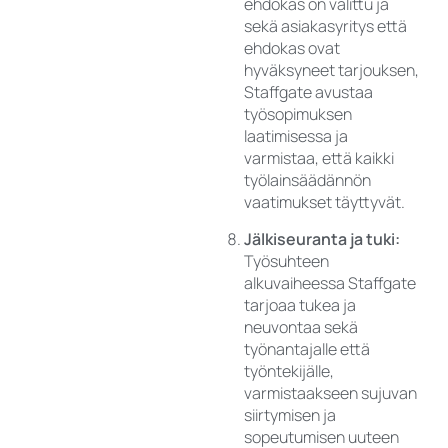
ehdokas on valittu ja
sekä asiakasyritys että
ehdokas ovat
hyväksyneet tarjouksen,
Staffgate avustaa
työsopimuksen
laatimisessa ja
varmistaa, että kaikki
työlainsäädännön
vaatimukset täyttyvät.
Jälkiseuranta ja tuki:
Työsuhteen
alkuvaiheessa Staffgate
tarjoaa tukea ja
neuvontaa sekä
työnantajalle että
työntekijälle,
varmistaakseen sujuvan
siirtymisen ja
sopeutumisen uuteen