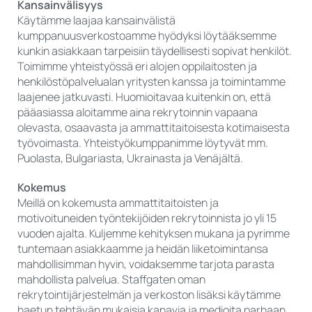
Kansainvälisyys
Käytämme laajaa kansainvälistä
kumppanuusverkostoamme hyödyksi löytääksemme
kunkin asiakkaan tarpeisiin täydellisesti sopivat henkilöt.
Toimimme yhteistyössä eri alojen oppilaitosten ja
henkilöstöpalvelualan yritysten kanssa ja toimintamme
laajenee jatkuvasti. Huomioitavaa kuitenkin on, että
pääasiassa aloitamme aina rekrytoinnin vapaana
olevasta, osaavasta ja ammattitaitoisesta kotimaisesta
työvoimasta. Yhteistyökumppanimme löytyvät mm.
Puolasta, Bulgariasta, Ukrainasta ja Venäjältä.
Kokemus
Meillä on kokemusta ammattitaitoisten ja
motivoituneiden työntekijöiden rekrytoinnista jo yli 15
vuoden ajalta. Kuljemme kehityksen mukana ja pyrimme
tuntemaan asiakkaamme ja heidän liiketoimintansa
mahdollisimman hyvin, voidaksemme tarjota parasta
mahdollista palvelua. Staffgaten oman
rekrytointijärjestelmän ja verkoston lisäksi käytämme
haetun tehtävän mukaisia kanavia ja medioita parhaan