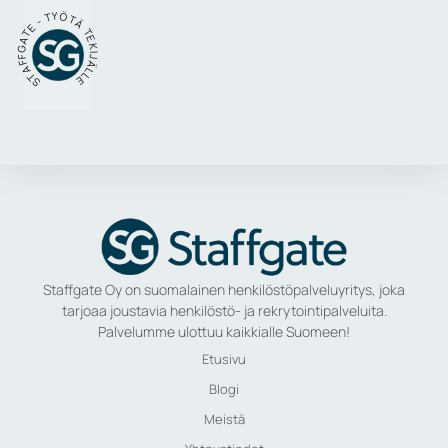
STAFFGATE - TYÖTÄ TEKIJÄLLE
Staffgate Oy on suomalainen henkilöstöpalveluyritys, joka
tarjoaa joustavia henkilöstö- ja rekrytointipalveluita.
Palvelumme ulottuu kaikkialle Suomeen!
Etusivu
Blogi
Meistä