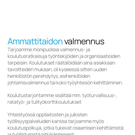
Ammattitaidon
valmennus
Tarjoamme monipuolisia valmennus- ja
koulutusratkaisuja työntekijöiden ja organisaatioiden
tarpeisiin. Koulutukset räätälöidään aina asiakkaan
tavoitteiden mukaan, oli kyseessä sitten uuden
henkilöstön perehdytys, esihenkilöiden
johtamisvalmennus tai koko työyhteisön kehittäminen.
Koulutustarjontamme sisältää mm. työturvallisuus-,
ratatyö- ja tulityökorttikoulutukset
Yhteistyössä oppilaitosten ja julkisten
työllisyyspalveluiden kanssa tarjoamme myös
koulutuspolkuja, jotka tukevat osaamisen kehittämistä
ja työllistymistä pitkäjänteisesti.