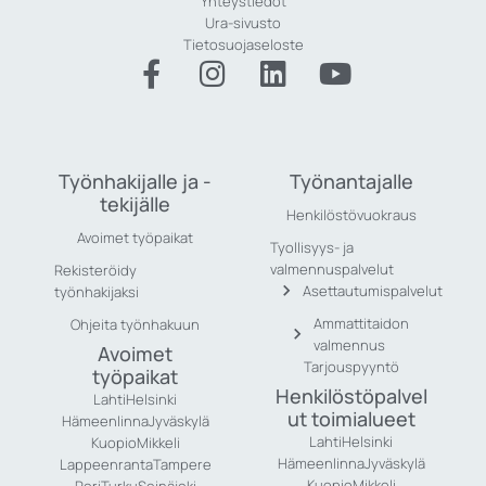
Yhteystiedot
Ura-sivusto
Tietosuojaseloste
Työnhakijalle ja -
Työnantajalle
tekijälle
Henkilöstövuokraus
Avoimet työpaikat
Tyollisyys- ja
valmennuspalvelut
Rekisteröidy
Asettautumispalvelut
työnhakijaksi
Ammattitaidon
Ohjeita työnhakuun
valmennus
Avoimet
Tarjouspyyntö
työpaikat
Henkilöstöpalvel
Lahti
Helsinki
ut toimialueet
Hämeenlinna
Jyväskylä
Lahti
Helsinki
Kuopio
Mikkeli
Hämeenlinna
Jyväskylä
Lappeenranta
Tampere
Kuopio
Mikkeli
Pori
Turku
Seinäjoki