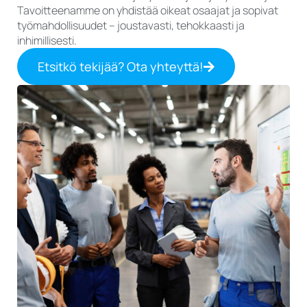
Tavoitteenamme on yhdistää oikeat osaajat ja sopivat
työmahdollisuudet – joustavasti, tehokkaasti ja
inhimillisesti.
Etsitkö tekijää? Ota yhteyttä!