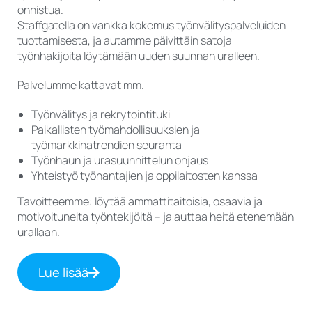
onnistua.
Staffgatella on vankka kokemus työnvälityspalveluiden
tuottamisesta, ja autamme päivittäin satoja
työnhakijoita löytämään uuden suunnan uralleen.
Palvelumme kattavat mm.
Työnvälitys ja rekrytointituki
Paikallisten työmahdollisuuksien ja
työmarkkinatrendien seuranta
Työnhaun ja urasuunnittelun ohjaus
Yhteistyö työnantajien ja oppilaitosten kanssa
Tavoitteemme: löytää ammattitaitoisia, osaavia ja
motivoituneita työntekijöitä – ja auttaa heitä etenemään
urallaan.
Lue lisää