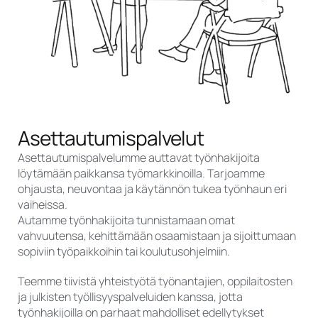
Asettautumispalvelut
Asettautumispalvelumme auttavat työnhakijoita
löytämään paikkansa työmarkkinoilla. Tarjoamme
ohjausta, neuvontaa ja käytännön tukea työnhaun eri
vaiheissa.
Autamme työnhakijoita tunnistamaan omat
vahvuutensa, kehittämään osaamistaan ja sijoittumaan
sopiviin työpaikkoihin tai koulutusohjelmiin.
Teemme tiivistä yhteistyötä työnantajien, oppilaitosten
ja julkisten työllisyyspalveluiden kanssa, jotta
työnhakijoilla on parhaat mahdolliset edellytykset