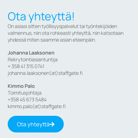
Ota yhteyttä!
On asiasi sitten työllisyyspalvelut tai työntekijöiden
valmennus, niin ota rohkeasti yhteyttä, niin katsotaan
yhdessä miten saamme asian eteenpäin.
Johanna Laaksonen
Rekrytointiasiantuntija
+ 358 41 315 0741
johanna.laaksonen(at)staffgate.fi
Kimmo Palo
Toimitusjohtaja
+358 45 673 5484
kimmo.palo(at)staffgate.fi
Ota yhteyttä