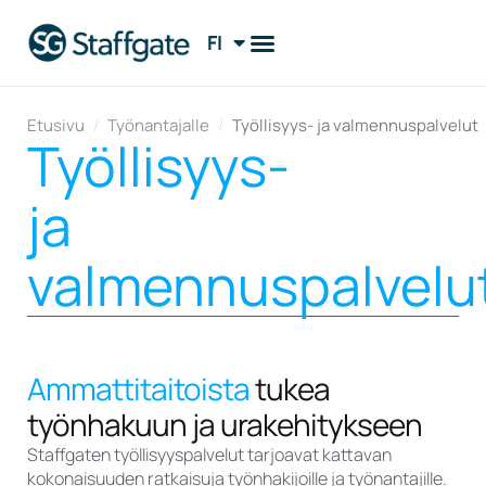
FI
EN
Etusivu
/
Työnantajalle
/
Työllisyys- ja valmennuspalvelut
Työllisyys-
ja
valmennuspalvelu
Ammattitaitoista
tukea
työnhakuun ja urakehitykseen
Staffgaten työllisyyspalvelut tarjoavat kattavan
kokonaisuuden ratkaisuja työnhakijoille ja työnantajille.