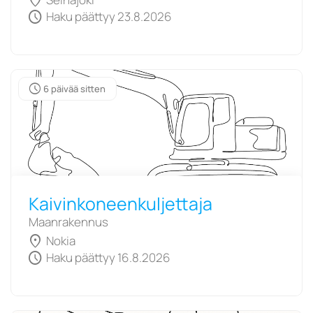
location_on
schedule
Haku päättyy 23.8.2026
schedule
6 päivää sitten
Kaivinkoneenkuljettaja
Maanrakennus
location_on
Nokia
schedule
Haku päättyy 16.8.2026