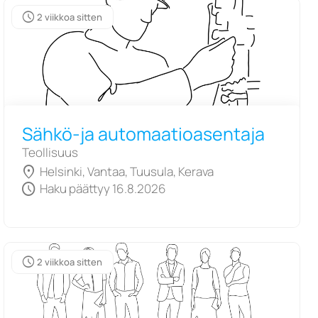
schedule
2 viikkoa sitten
Sähkö-ja automaatioasentaja
Teollisuus
location_on
Helsinki, Vantaa, Tuusula, Kerava
schedule
Haku päättyy 16.8.2026
schedule
2 viikkoa sitten