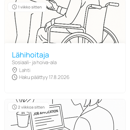
schedule
1 viikko sitten
Lähihoitaja
Sosiaali- ja hoiva-ala
location_on
Lahti
schedule
Haku päättyy 17.8.2026
schedule
2 viikkoa sitten