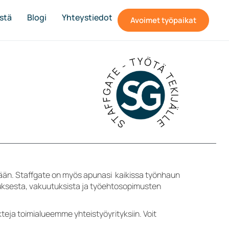
stä
Blogi
Yhteystiedot
Avoimet työpaikat
STAFFGATE - TYÖTÄ TEKIJÄLLE
ävään. Staffgate on myös apunasi kaikissa työnhaun
uksesta, vakuutuksista ja työehtosopimusten
eja toimialueemme yhteistyöyrityksiin. Voit