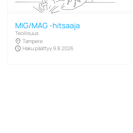
MIG/MAG -hitsaaja
Teollisuus
location_on
Tampere
schedule
Haku päättyy 9.8.2026