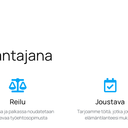
antajana
Reilu
Joustava
sa ja palkassa noudatetaan
Tarjoamme töitä, jotka j
tsevaa työehtosopimusta
elämäntilanteesi mu