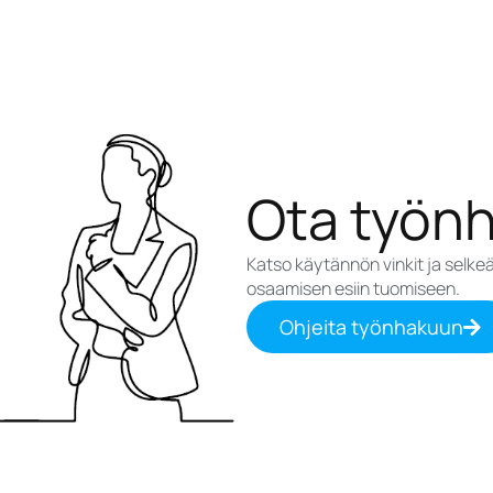
Ota työn
Katso käytännön vinkit ja selk
osaamisen esiin tuomiseen.
Ohjeita työnhakuun