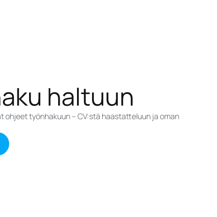
haku haltuun
eät ohjeet työnhakuun – CV:stä haastatteluun ja oman