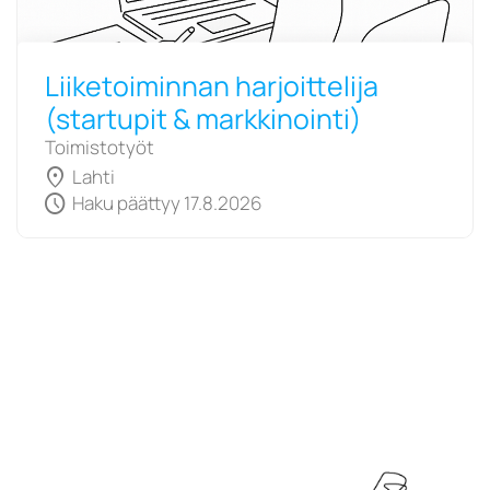
Liiketoiminnan harjoittelija
(startupit & markkinointi)
Toimistotyöt
location_on
Lahti
schedule
Haku päättyy 17.8.2026