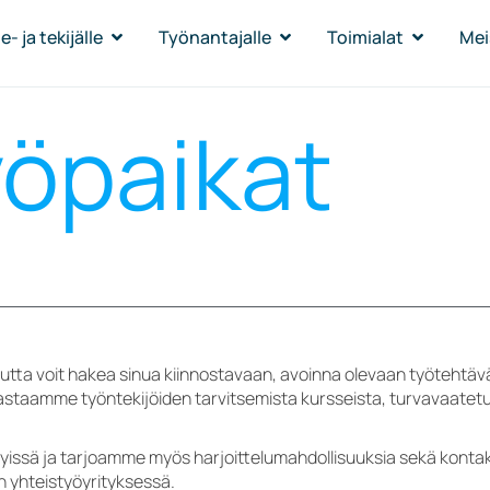
- ja tekijälle
Työnantajalle
Toimialat
Mei
yöpaikat
kautta voit hakea sinua kiinnostavaan, avoinna olevaan työteht
staamme työntekijöiden tarvitsemista kursseista, turvavaatet
yissä ja tarjoamme myös harjoittelumahdollisuuksia sekä kontakt
n yhteistyöyrityksessä.