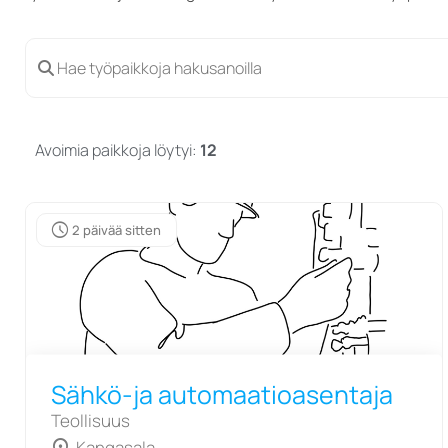
Avoimia paikkoja löytyi:
12
schedule
2 päivää sitten
Sähkö-ja automaatioasentaja
Teollisuus
Kangasala