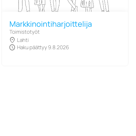
Markkinointiharjoittelija
Toimistotyöt
location_on
Lahti
schedule
Haku päättyy 9.8.2026