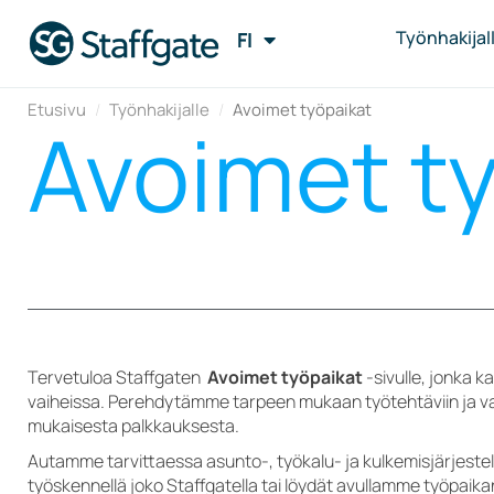
Työnhakijalle
FI
EN
Etusivu
/
Työnhakijalle
/
Avoimet työpaikat
Avoimet t
Tervetuloa Staffgaten
Avoimet työpaikat
-sivulle, jonka 
vaiheissa. Perehdytämme tarpeen mukaan työtehtäviin ja va
mukaisesta palkkauksesta.
Autamme tarvittaessa asunto-, työkalu- ja kulkemisjärjestel
työskennellä joko Staffgatella tai löydät avullamme työpaika