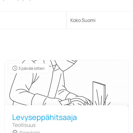
Koko Suomi
schedule
3 päivää sitten
Levyseppähitsaaja
Teollisuus
Seinäjoki