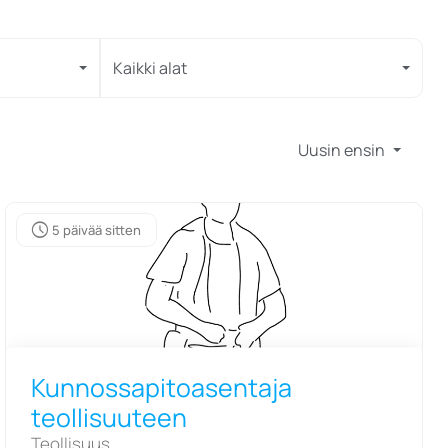
Kaikki alat
Uusin ensin
schedule
5 päivää sitten
Kunnossapitoasentaja
teollisuuteen
Teollisuus