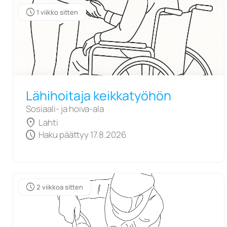
schedule
1 viikko sitten
Lähihoitaja keikkatyöhön
Sosiaali- ja hoiva-ala
location_on
Lahti
schedule
Haku päättyy 17.8.2026
schedule
2 viikkoa sitten