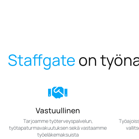
Staffgate
on työn
Vastuullinen
Tarjoamme työterveyspalvelun,
Työajois
työtapaturmavakuutuksen sekä vastaamme
valli
työeläkemaksuista