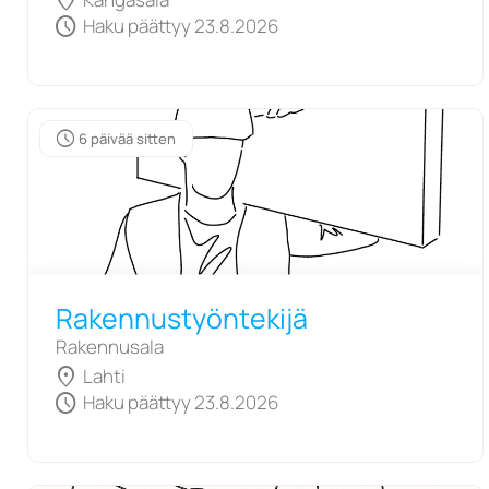
location_on
schedule
Haku päättyy 23.8.2026
schedule
6 päivää sitten
Rakennustyöntekijä
Rakennusala
location_on
Lahti
schedule
Haku päättyy 23.8.2026