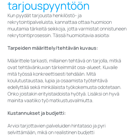
tarjouspyyntöön
Kun pyydät tarjousta henkilöstö- ja
rekrytointipalveluista, kannattaa ottaa huomioon
muutamia tärkeitä seikkoja, jotta varmistat onnistuneen
rekrytointiprosessin. Tässä huomioitavia asioita:
Tarpeiden määrittely/tehtävän kuvaus:
Määrittele tarkasti, millainen tehtävä on tarjolla, mitkä
ovat tehtävänkuvan tärkeimmät osa-alueet. Kuvaile
mitä työssä konkreettisesti tehdään. Mitä
koulutustaustaa, lupia ja osaamista työtehtävä
edellyttää sekä minkälaista työkokemusta odotetaan.
Onko joistakin erityistaidoista hyötyä. Lisäksi on hyvä
mainita vaatiiko työ matkustusvalmiutta.
Kustannukset ja budjetti:
Arvioi tarjottavien palveluiden hintataso ja pyri
selvittämään, mikä on realistinen budjetti