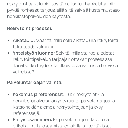
rekrytointipalveluihin. Jos tämä tuntuu hankalalta, niin
pyydä rohkeasti tarjous, sillä siitä selviää kustannustaso
henkilöstöpalveluiden käytöstä.
Rekrytointiprosessi:
Aikataulu:
Määritä, millaisella aikataululla rekrytointi
tulisi saada valmiiksi.
Yhteistyön luonne:
Selvitä, millaista roolia odotat
rekrytointipalvelun tarjoajan ottavan prosessissa.
Tarvitsetko täydellistä ulkoistusta vai tukea tietyissä
vaiheissa?
Palveluntarjoajan valinta:
Kokemus ja referenssit:
Tutki rekrytointi- ja
henkilöstöpalvelualan yrityksiä tai palveluntarjoajia.
Katso heidän aiempia rekrytointejaan ja kysy
referenssejä.
Erityisosaaminen:
Eri palveluntarjoajilla voi olla
erikoistunutta osaamista eri aloilla tai tehtävissä,