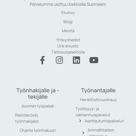
Palvelumme ulottuu kaikkialle Suomeen!
Etusivu
Blogi
Meistä
Yhteystiedot
Ura-sivusto
Tietosuojaseloste
Työnhakijalle ja -
Työnantajalle
tekijälle
Henkilöstövuokraus
Avoimet työpaikat
Tyollisyys- ja
valmennuspalvelut
Rekisteröidy
Asettautumispalvelut
työnhakijaksi
Ammattitaidon
Ohjeita työnhakuun
valmennus