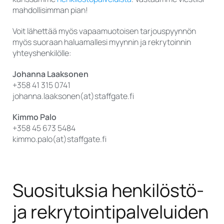
mahdollisimman pian!
Voit lähettää myös vapaamuotoisen tarjouspyynnön
myös suoraan haluamallesi myynnin ja rekrytoinnin
yhteyshenkilölle:
Johanna Laaksonen
+358 41 315 0741
johanna.laaksonen(at)staffgate.fi
Kimmo Palo
+358 45 673 5484
kimmo.palo(at)staffgate.fi
Suosituksia henkilöstö-
ja rekrytointipalveluiden