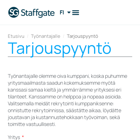
FI
EN
Etusivu
/
Työnantajalle
/
Tarjouspyyntö
Tarjouspyyntö
Työnantajalle olemme oiva kumppani, koska puhumme
yritysmaailmasta saadun kokemuksemme myötä
kanssasi samaa kieltä ja ymmärrämme yrityksesi eri
tilanteet. Kanssamme on helppoa ja nopeaa asioida.
Valitsemalla meidät rekrytointi kumppaniksenne:
onnistutte rekrytoinnissa, säästätte aikaa, löydätte
joustavan ja kustannustehokkaan työvoiman, sekä
toimitte vastuullisesti.
Yritys