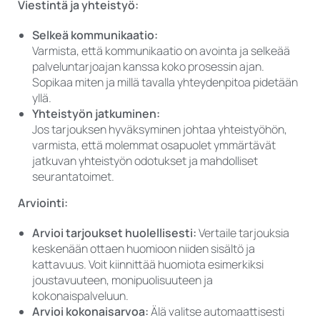
Viestintä ja yhteistyö:
Selkeä kommunikaatio:
Varmista, että kommunikaatio on avointa ja selkeää
palveluntarjoajan kanssa koko prosessin ajan.
Sopikaa miten ja millä tavalla yhteydenpitoa pidetään
yllä.
Yhteistyön jatkuminen:
Jos tarjouksen hyväksyminen johtaa yhteistyöhön,
varmista, että molemmat osapuolet ymmärtävät
jatkuvan yhteistyön odotukset ja mahdolliset
seurantatoimet.
Arviointi:
Arvioi tarjoukset huolellisesti:
Vertaile tarjouksia
keskenään ottaen huomioon niiden sisältö ja
kattavuus. Voit kiinnittää huomiota esimerkiksi
joustavuuteen, monipuolisuuteen ja
kokonaispalveluun.
Arvioi kokonaisarvoa:
Älä valitse automaattisesti