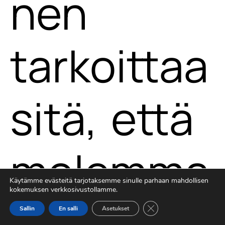
nen
tarkoittaa
sitä, että
molemma
Käytämme evästeitä tarjotaksemme sinulle parhaan mahdollisen
kokemuksen verkkosivustollamme.
t
Sulje evästebanneri
Sallin
En salli
Asetukset