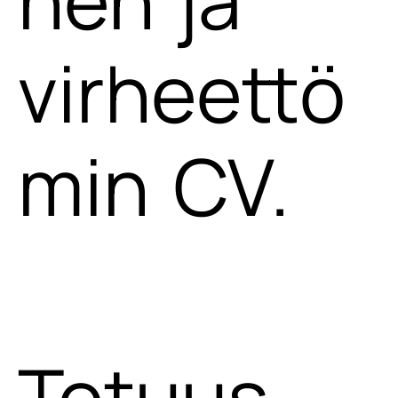
virheettö
min CV.
Totuus