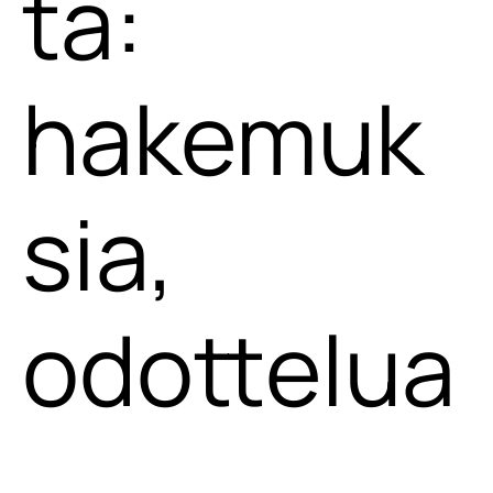
ta:
hakemuk
sia,
odottelua
,