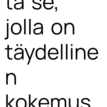
tä se,
jolla on
täydelline
n
kokemus