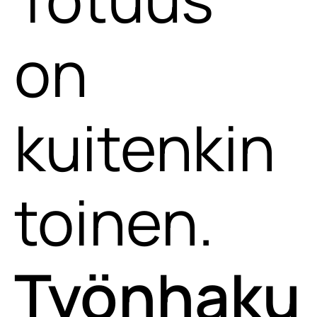
on
kuitenkin
toinen.
Työnhaku