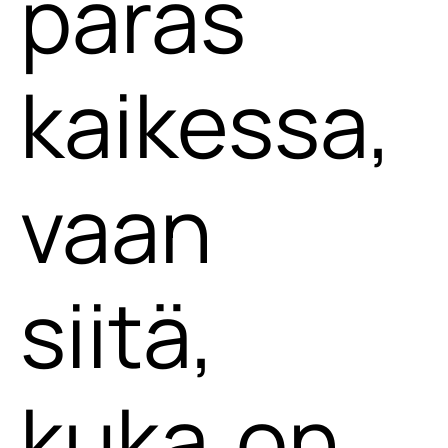
paras
kaikessa,
vaan
siitä,
kuka on