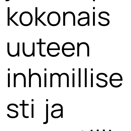
kokonais
uuteen
inhimillise
sti ja