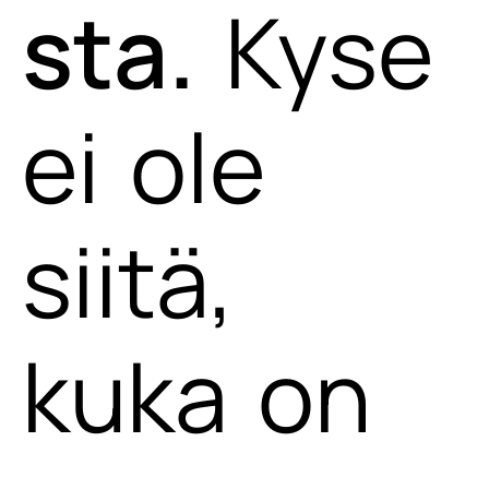
sta.
Kyse
ei ole
siitä,
kuka on