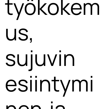
työkokem
us,
sujuvin
esiintymi
nen ja