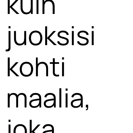
kuin
juoksisi
kohti
maalia,
joka