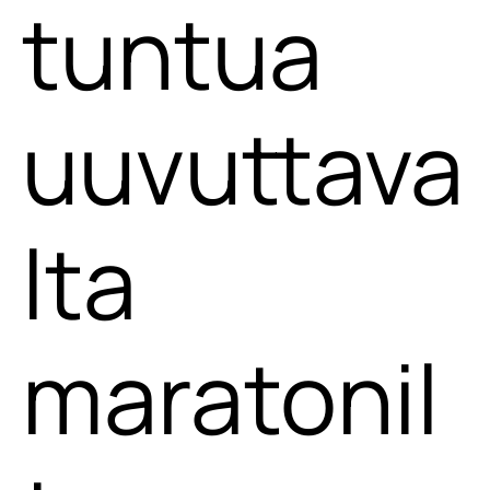
tuntua
uuvuttava
lta
maratonil