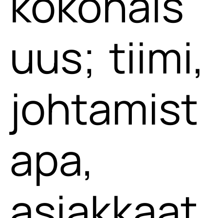
kokonais
uus; tiimi,
johtamist
apa,
asiakkaat