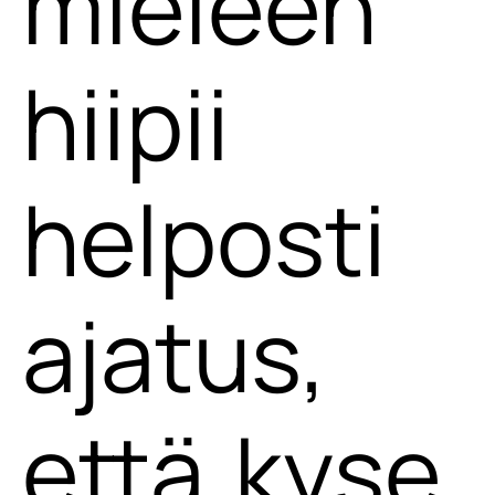
mieleen
hiipii
helposti
ajatus,
että kyse