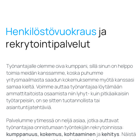
Henkilöstövuokraus
ja
rekrytointipalvelut
Työnantajalle olemme oiva kumppani, sillä sinun on helppo
toimia meidän kanssamme, koska puhumme
yritysmaailmasta saadun kokemuksemme myötä kanssasi
samaa kieltä. Voimme auttaa työnantajaa löytämään
ammattitaitoista osaamista niin lyhyt- kuin pitkäaikaisiin
työtarpeisiin, on se sitten tuotannollista tai
asiantuntijatehtäviä.
Palvelumme ytimessä on neljä asiaa, jotka auttavat
työnantajaa onnistumaan työntekijän rekrytoinnissa:
kumppanuus, kokemus, kohtaaminen
ja
kehitys
. Näistä