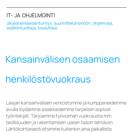
IT- JA OHJELMOINTI
Järjestelmäasiantuntija, suunnitteluinsinööri, ohjelmoija,
sisällöntuottaja, kouluttaja.
Kansainvälisen osaamisen
henkilöstövuokraus
Laajan kansainvälisen verkostomme ja kumppaneidemme
avulla löydämme asiakkaidemme tarpeisiin sopivat
työntekijät. Tarjoamme työvoiman vuokrausta mm.
teollisuuden ja rakentamisen usean tason tehtäviin.
Lähtökohtaisesti etsimme kuitenkin aina paikallista