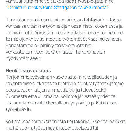
vahvuuksistamme voit lukea lisää myös blogistamme
”Onnistunut rekrytointi Staffgaten näkökulmasta”
.
Tunnistamme oikean ihmisen oikeaan tehtävään – tässä
kohtaa selvitämme työnhakijan osaamista, kokemusta ja
motivaatiota. Arvostamme kaikenlaisia töitä – tunnemme
toimialojen erityispiirteet ja työtehtävät vaatimuksineen.
Panostamme erilaisiin yhteistyömuotoihin,
verkostoitumiseen sekä erilaisten hakukanavien
hyödyntämiseen.
Henkilöstövuokraus
Tarjoamme työvoiman vuokrausta mm. teollisuuden ja
rakentamisen joka tason tehtäviin. Vuokratyöntekijämme
edustavat eri alojen ammattilaisia ja tulevat sekä
Suomesta että ulkomailta. Voimme järjestää yhden tai
useamman henkilön kerrallaan lyhyisiin ja pitkäaikaisiin
työtehtäviin.
Voit maksaa toimeksiannosta kertakorvauksen tai hankkia
meiltä vuokratyövoimaa aikaperusteisesti tai