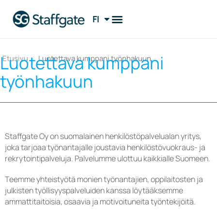
FI
EN
Luotettava kumppani
Etusivu
/
Luotettava kumppani työnhakuun
työnhakuun
Staffgate Oy on suomalainen henkilöstöpalvelualan yritys,
joka tarjoaa työnantajalle joustavia henkilöstövuokraus- ja
rekrytointipalveluja. Palvelumme ulottuu kaikkialle Suomeen.
Teemme yhteistyötä monien työnantajien, oppilaitosten ja
julkisten työllisyyspalveluiden kanssa löytääksemme
ammattitaitoisia, osaavia ja motivoituneita työntekijöitä.