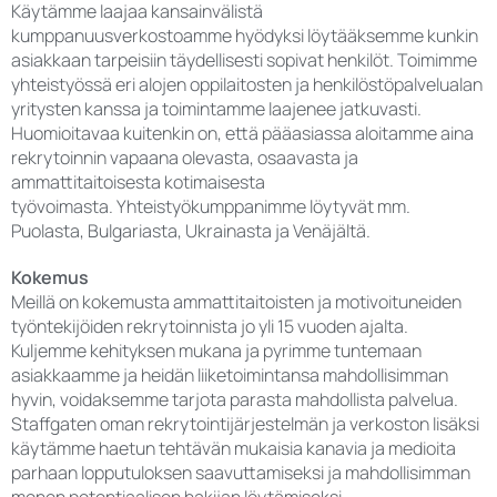
Käytämme laajaa kansainvälistä
kumppanuusverkostoamme hyödyksi löytääksemme kunkin
asiakkaan tarpeisiin täydellisesti sopivat henkilöt. Toimimme
yhteistyössä eri alojen oppilaitosten ja henkilöstöpalvelualan
yritysten kanssa ja toimintamme laajenee jatkuvasti.
Huomioitavaa kuitenkin on, että pääasiassa aloitamme aina
rekrytoinnin vapaana olevasta, osaavasta ja
ammattitaitoisesta kotimaisesta
työvoimasta. Yhteistyökumppanimme löytyvät mm.
Puolasta, Bulgariasta, Ukrainasta ja Venäjältä.
Kokemus
Meillä on kokemusta ammattitaitoisten ja motivoituneiden
työntekijöiden rekrytoinnista jo yli 15 vuoden ajalta.
Kuljemme kehityksen mukana ja pyrimme tuntemaan
asiakkaamme ja heidän liiketoimintansa mahdollisimman
hyvin, voidaksemme tarjota parasta mahdollista palvelua.
Staffgaten oman rekrytointijärjestelmän ja verkoston lisäksi
käytämme haetun tehtävän mukaisia kanavia ja medioita
parhaan lopputuloksen saavuttamiseksi ja mahdollisimman