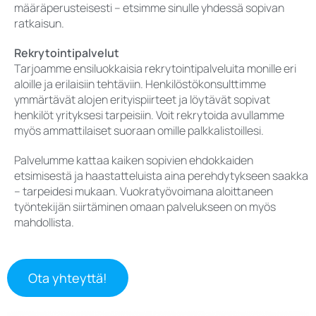
määräperusteisesti – etsimme sinulle yhdessä sopivan
ratkaisun.
Rekrytointipalvelut
Tarjoamme ensiluokkaisia rekrytointipalveluita monille eri
aloille ja erilaisiin tehtäviin. Henkilöstökonsulttimme
ymmärtävät alojen erityispiirteet ja löytävät sopivat
henkilöt yrityksesi tarpeisiin. Voit rekrytoida avullamme
myös ammattilaiset suoraan omille palkkalistoillesi.
Palvelumme kattaa kaiken sopivien ehdokkaiden
etsimisestä ja haastatteluista aina perehdytykseen saakka
– tarpeidesi mukaan. Vuokratyövoimana aloittaneen
työntekijän siirtäminen omaan palvelukseen on myös
mahdollista.
Ota yhteyttä!