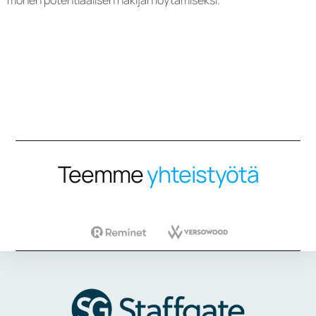
monen potentiaalisen hakijan löytämiseksi.
Teemme
yhteistyötä