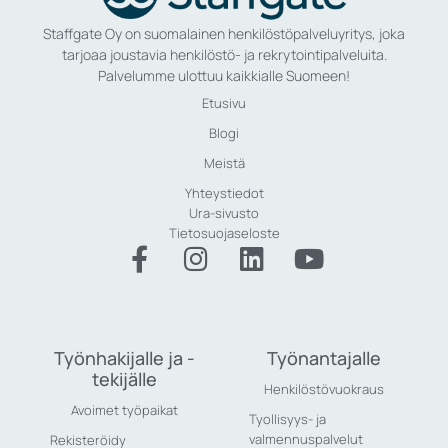
Staffgate Oy on suomalainen henkilöstöpalveluyritys, joka
tarjoaa joustavia henkilöstö- ja rekrytointipalveluita.
Palvelumme ulottuu kaikkialle Suomeen!
Etusivu
Blogi
Meistä
Yhteystiedot
Ura-sivusto
Tietosuojaseloste
Työnhakijalle ja -
Työnantajalle
tekijälle
Henkilöstövuokraus
Avoimet työpaikat
Tyollisyys- ja
valmennuspalvelut
Rekisteröidy