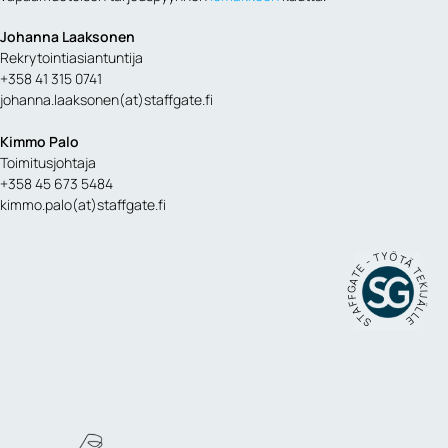
Johanna Laaksonen
Rekrytointiasiantuntija
+358 41 315 0741
johanna.laaksonen(at)staffgate.fi
Kimmo Palo
Toimitusjohtaja
+358 45 673 5484
kimmo.palo(at)staffgate.fi
STAFFGATE - TYÖTÄ TEKIJÄLLE