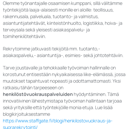
Olemme työnantajalle osaamisen kumppani, sillä välitämme
työntekijöitä laaja-alaisesti monille eri aloille: teollisuus,
rakennusala, palveluala, tuotanto- ja valmistus,
asiantuntijatehtävät, kiinteistönhuolto, logistiikka, hoiva- ja
terveysala sekä yleisesti asiakaspalvelu- ja
toimihenkilötehtäviin.
Rekrytoimme jatkuvasti tekijöitä mm. tuotanto,-
asiakaspalvelu,- asiantuntija-, esimies- sekä johtotehtäviin.
Tarve joustavalle ja tehokkaalle työvoiman hallinnalle on
korostunut entisestään nykyaikaisessa liike-elämässä, jossa
muutokset tapahtuvat nopeasti ja odottamattomasti. Yksi
ratkaisu tähän tarpeeseen on
henkilöstövuokrauspalveluiden
hyödyntäminen. Tämä
innovatiivinen lähestymistapa työvoiman hallintaan tarjoaa
sekä yrityksille että työntekijöille monia etuja. Lue lisää
blogikirjoituksestamme
https://www.staffgate.fi/blogi/henkilostovuokraus-ja-
suorarekrytointi/