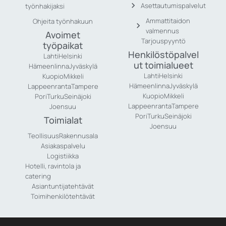
Asettautumispalvelut
työnhakijaksi
Ammattitaidon
Ohjeita työnhakuun
valmennus
Avoimet
Tarjouspyyntö
työpaikat
Henkilöstöpalvel
Lahti
Helsinki
ut toimialueet
Hämeenlinna
Jyväskylä
Lahti
Helsinki
Kuopio
Mikkeli
Hämeenlinna
Jyväskylä
Lappeenranta
Tampere
Kuopio
Mikkeli
Pori
Turku
Seinäjoki
Lappeenranta
Tampere
Joensuu
Pori
Turku
Seinäjoki
Toimialat
Joensuu
Teollisuus
Rakennusala
Asiakaspalvelu
Logistiikka
Hotelli, ravintola ja
catering
Asiantuntijatehtävät
Toimihenkilötehtävät