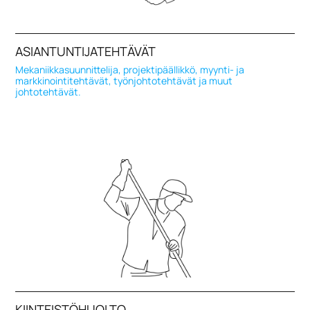
ASIANTUNTIJATEHTÄVÄT
Mekaniikkasuunnittelija, projektipäällikkö, myynti- ja
markkinointitehtävät, työnjohtotehtävät ja muut
johtotehtävät.
KIINTEISTÖHUOLTO