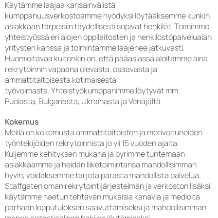
Käytämme laajaa kansainvälistä
kumppanuusverkostoamme hyödyksi löytääksemme kunkin
asiakkaan tarpeisiin täydellisesti sopivat henkilöt. Toimimme
yhteistyössä eri alojen oppilaitosten ja henkilöstöpalvelualan
yritysten kanssa ja toimintamme laajenee jatkuvasti.
Huomioitavaa kuitenkin on, että pääasiassa aloitamme aina
rekrytoinnin vapaana olevasta, osaavasta ja
ammattitaitoisesta kotimaisesta
työvoimasta. Yhteistyökumppanimme löytyvät mm.
Puolasta, Bulgariasta, Ukrainasta ja Venäjältä.
Kokemus
Meillä on kokemusta ammattitaitoisten ja motivoituneiden
työntekijöiden rekrytoinnista jo yli 15 vuoden ajalta.
Kuljemme kehityksen mukana ja pyrimme tuntemaan
asiakkaamme ja heidän liiketoimintansa mahdollisimman
hyvin, voidaksemme tarjota parasta mahdollista palvelua.
Staffgaten oman rekrytointijärjestelmän ja verkoston lisäksi
käytämme haetun tehtävän mukaisia kanavia ja medioita
parhaan lopputuloksen saavuttamiseksi ja mahdollisimman