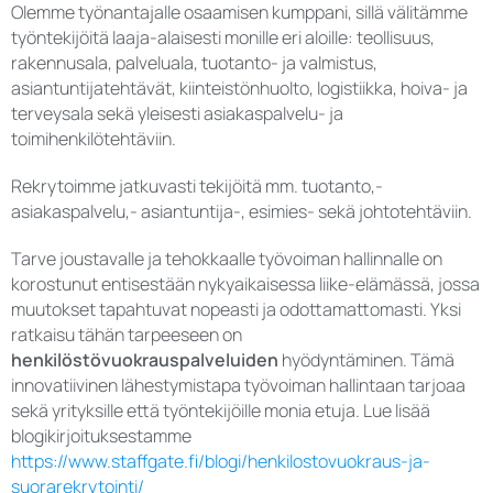
Olemme työnantajalle osaamisen kumppani, sillä välitämme
työntekijöitä laaja-alaisesti monille eri aloille: teollisuus,
rakennusala, palveluala, tuotanto- ja valmistus,
asiantuntijatehtävät, kiinteistönhuolto, logistiikka, hoiva- ja
terveysala sekä yleisesti asiakaspalvelu- ja
toimihenkilötehtäviin.
Rekrytoimme jatkuvasti tekijöitä mm. tuotanto,-
asiakaspalvelu,- asiantuntija-, esimies- sekä johtotehtäviin.
Tarve joustavalle ja tehokkaalle työvoiman hallinnalle on
korostunut entisestään nykyaikaisessa liike-elämässä, jossa
muutokset tapahtuvat nopeasti ja odottamattomasti. Yksi
ratkaisu tähän tarpeeseen on
henkilöstövuokrauspalveluiden
hyödyntäminen. Tämä
innovatiivinen lähestymistapa työvoiman hallintaan tarjoaa
sekä yrityksille että työntekijöille monia etuja. Lue lisää
blogikirjoituksestamme
https://www.staffgate.fi/blogi/henkilostovuokraus-ja-
suorarekrytointi/