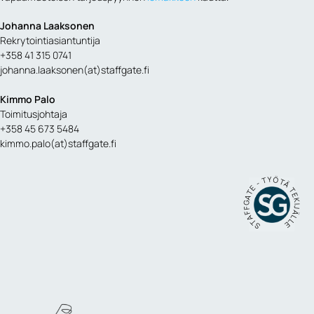
Johanna Laaksonen
Rekrytointiasiantuntija
+358 41 315 0741
johanna.laaksonen(at)staffgate.fi
Kimmo Palo
Toimitusjohtaja
+358 45 673 5484
kimmo.palo(at)staffgate.fi
STAFFGATE - TYÖTÄ TEKIJÄLLE