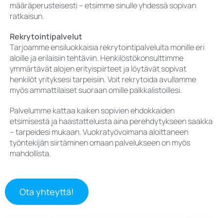
määräperusteisesti – etsimme sinulle yhdessä sopivan
ratkaisun.
Rekrytointipalvelut
Tarjoamme ensiluokkaisia rekrytointipalveluita monille eri
aloille ja erilaisiin tehtäviin. Henkilöstökonsulttimme
ymmärtävät alojen erityispiirteet ja löytävät sopivat
henkilöt yrityksesi tarpeisiin. Voit rekrytoida avullamme
myös ammattilaiset suoraan omille palkkalistoillesi.
Palvelumme kattaa kaiken sopivien ehdokkaiden
etsimisestä ja haastatteluista aina perehdytykseen saakka
– tarpeidesi mukaan. Vuokratyövoimana aloittaneen
työntekijän siirtäminen omaan palvelukseen on myös
mahdollista.
Ota yhteyttä!