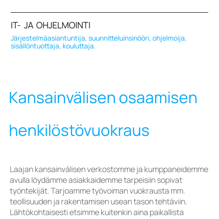
IT- JA OHJELMOINTI
Järjestelmäasiantuntija, suunnitteluinsinööri, ohjelmoija,
sisällöntuottaja, kouluttaja.
Kansainvälisen osaamisen
henkilöstövuokraus
Laajan kansainvälisen verkostomme ja kumppaneidemme
avulla löydämme asiakkaidemme tarpeisiin sopivat
työntekijät. Tarjoamme työvoiman vuokrausta mm.
teollisuuden ja rakentamisen usean tason tehtäviin.
Lähtökohtaisesti etsimme kuitenkin aina paikallista