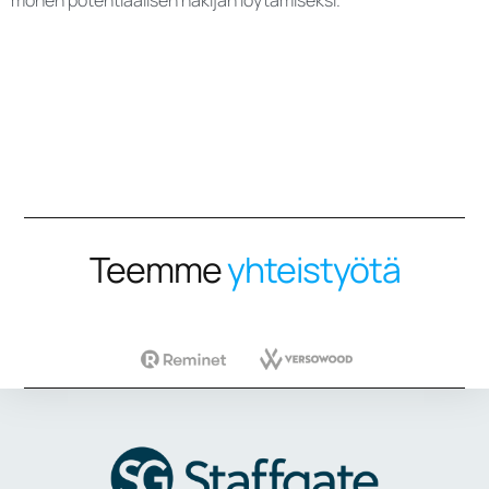
monen potentiaalisen hakijan löytämiseksi.
Teemme
yhteistyötä