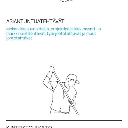
ASIANTUNTIJATEHTÄVÄT
Mekaniikkasuunnittelija, projektipäällikkö, myynti- ja
markkinointitehtävät, työnjohtotehtävät ja muut
johtotehtävät.
KIINTEISTÖHUOLTO