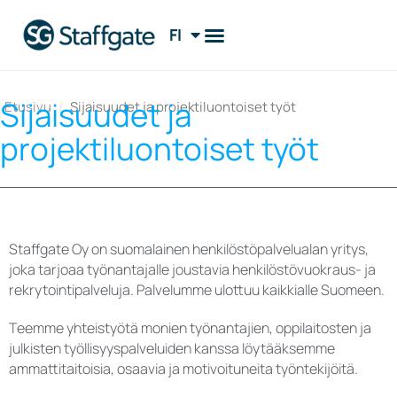
FI
EN
Sijaisuudet ja
Etusivu
/
Sijaisuudet ja projektiluontoiset työt
projektiluontoiset työt
Staffgate Oy on suomalainen henkilöstöpalvelualan yritys,
joka tarjoaa työnantajalle joustavia henkilöstövuokraus- ja
rekrytointipalveluja. Palvelumme ulottuu kaikkialle Suomeen.
Teemme yhteistyötä monien työnantajien, oppilaitosten ja
julkisten työllisyyspalveluiden kanssa löytääksemme
ammattitaitoisia, osaavia ja motivoituneita työntekijöitä.