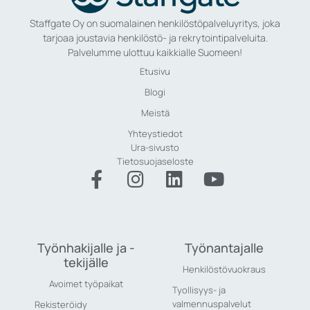
Staffgate Oy on suomalainen henkilöstöpalveluyritys, joka
tarjoaa joustavia henkilöstö- ja rekrytointipalveluita.
Palvelumme ulottuu kaikkialle Suomeen!
Etusivu
Blogi
Meistä
Yhteystiedot
Ura-sivusto
Tietosuojaseloste
Työnhakijalle ja -
Työnantajalle
tekijälle
Henkilöstövuokraus
Avoimet työpaikat
Tyollisyys- ja
valmennuspalvelut
Rekisteröidy