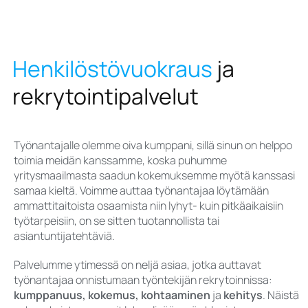
Henkilöstövuokraus
ja
rekrytointipalvelut
Työnantajalle olemme oiva kumppani, sillä sinun on helppo
toimia meidän kanssamme, koska puhumme
yritysmaailmasta saadun kokemuksemme myötä kanssasi
samaa kieltä. Voimme auttaa työnantajaa löytämään
ammattitaitoista osaamista niin lyhyt- kuin pitkäaikaisiin
työtarpeisiin, on se sitten tuotannollista tai
asiantuntijatehtäviä.
Palvelumme ytimessä on neljä asiaa, jotka auttavat
työnantajaa onnistumaan työntekijän rekrytoinnissa:
kumppanuus, kokemus, kohtaaminen
ja
kehitys
. Näistä