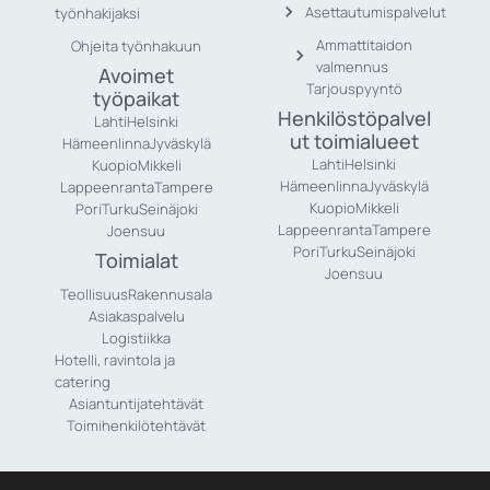
Asettautumispalvelut
työnhakijaksi
Ammattitaidon
Ohjeita työnhakuun
valmennus
Avoimet
Tarjouspyyntö
työpaikat
Henkilöstöpalvel
Lahti
Helsinki
ut toimialueet
Hämeenlinna
Jyväskylä
Lahti
Helsinki
Kuopio
Mikkeli
Hämeenlinna
Jyväskylä
Lappeenranta
Tampere
Kuopio
Mikkeli
Pori
Turku
Seinäjoki
Lappeenranta
Tampere
Joensuu
Pori
Turku
Seinäjoki
Toimialat
Joensuu
Teollisuus
Rakennusala
Asiakaspalvelu
Logistiikka
Hotelli, ravintola ja
catering
Asiantuntijatehtävät
Toimihenkilötehtävät