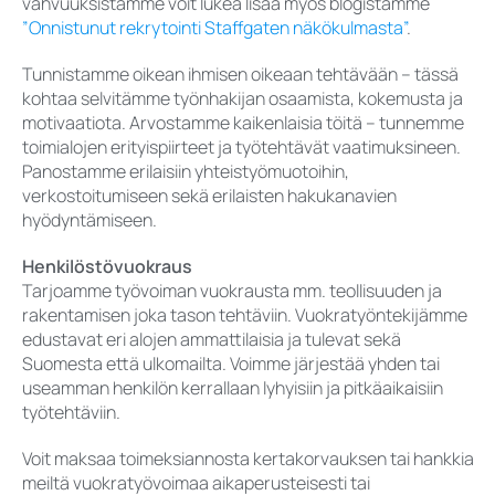
vahvuuksistamme voit lukea lisää myös blogistamme
”Onnistunut rekrytointi Staffgaten näkökulmasta”
.
Tunnistamme oikean ihmisen oikeaan tehtävään – tässä
kohtaa selvitämme työnhakijan osaamista, kokemusta ja
motivaatiota. Arvostamme kaikenlaisia töitä – tunnemme
toimialojen erityispiirteet ja työtehtävät vaatimuksineen.
Panostamme erilaisiin yhteistyömuotoihin,
verkostoitumiseen sekä erilaisten hakukanavien
hyödyntämiseen.
Henkilöstövuokraus
Tarjoamme työvoiman vuokrausta mm. teollisuuden ja
rakentamisen joka tason tehtäviin. Vuokratyöntekijämme
edustavat eri alojen ammattilaisia ja tulevat sekä
Suomesta että ulkomailta. Voimme järjestää yhden tai
useamman henkilön kerrallaan lyhyisiin ja pitkäaikaisiin
työtehtäviin.
Voit maksaa toimeksiannosta kertakorvauksen tai hankkia
meiltä vuokratyövoimaa aikaperusteisesti tai