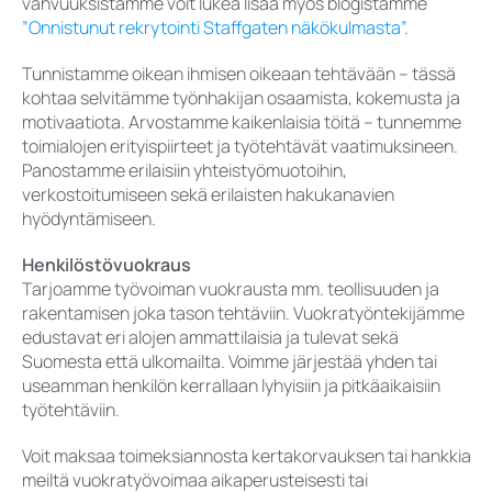
vahvuuksistamme voit lukea lisää myös blogistamme
”Onnistunut rekrytointi Staffgaten näkökulmasta”
.
Tunnistamme oikean ihmisen oikeaan tehtävään – tässä
kohtaa selvitämme työnhakijan osaamista, kokemusta ja
motivaatiota. Arvostamme kaikenlaisia töitä – tunnemme
toimialojen erityispiirteet ja työtehtävät vaatimuksineen.
Panostamme erilaisiin yhteistyömuotoihin,
verkostoitumiseen sekä erilaisten hakukanavien
hyödyntämiseen.
Henkilöstövuokraus
Tarjoamme työvoiman vuokrausta mm. teollisuuden ja
rakentamisen joka tason tehtäviin. Vuokratyöntekijämme
edustavat eri alojen ammattilaisia ja tulevat sekä
Suomesta että ulkomailta. Voimme järjestää yhden tai
useamman henkilön kerrallaan lyhyisiin ja pitkäaikaisiin
työtehtäviin.
Voit maksaa toimeksiannosta kertakorvauksen tai hankkia
meiltä vuokratyövoimaa aikaperusteisesti tai