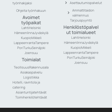
Asettautumispalvelut
työnhakijaksi
Ammattitaidon
Ohjeita työnhakuun
valmennus
Avoimet
Tarjouspyyntö
työpaikat
Henkilöstöpalvel
Lahti
Helsinki
ut toimialueet
Hämeenlinna
Jyväskylä
Lahti
Helsinki
Kuopio
Mikkeli
Hämeenlinna
Jyväskylä
Lappeenranta
Tampere
Kuopio
Mikkeli
Pori
Turku
Seinäjoki
Lappeenranta
Tampere
Joensuu
Pori
Turku
Seinäjoki
Toimialat
Joensuu
Teollisuus
Rakennusala
Asiakaspalvelu
Logistiikka
Hotelli, ravintola ja
catering
Asiantuntijatehtävät
Toimihenkilötehtävät