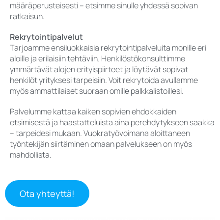
määräperusteisesti – etsimme sinulle yhdessä sopivan
ratkaisun.
Rekrytointipalvelut
Tarjoamme ensiluokkaisia rekrytointipalveluita monille eri
aloille ja erilaisiin tehtäviin. Henkilöstökonsulttimme
ymmärtävät alojen erityispiirteet ja löytävät sopivat
henkilöt yrityksesi tarpeisiin. Voit rekrytoida avullamme
myös ammattilaiset suoraan omille palkkalistoillesi.
Palvelumme kattaa kaiken sopivien ehdokkaiden
etsimisestä ja haastatteluista aina perehdytykseen saakka
– tarpeidesi mukaan. Vuokratyövoimana aloittaneen
työntekijän siirtäminen omaan palvelukseen on myös
mahdollista.
Ota yhteyttä!