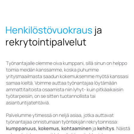
Henkilöstövuokraus
ja
rekrytointipalvelut
Työnantajalle olemme oiva kumppani, sillä sinun on helppo
toimia meidän kanssamme, koska puhumme
yritysmaailmasta saadun kokemuksemme myötä kanssasi
samaa kieltä. Voimme auttaa työnantajaa löytämään
ammattitaitoista osaamista niin lyhyt- kuin pitkäaikaisiin
työtarpeisiin, on se sitten tuotannollista tai
asiantuntijatehtäviä.
Palvelumme ytimessä on neljä asiaa, jotka auttavat
työnantajaa onnistumaan työntekijän rekrytoinnissa:
kumppanuus, kokemus, kohtaaminen
ja
kehitys
. Näistä