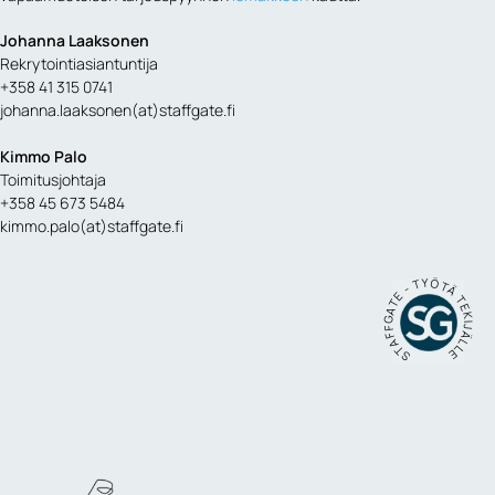
Johanna Laaksonen
Rekrytointiasiantuntija
+358 41 315 0741
johanna.laaksonen(at)staffgate.fi
Kimmo Palo
Toimitusjohtaja
+358 45 673 5484
kimmo.palo(at)staffgate.fi
STAFFGATE - TYÖTÄ TEKIJÄLLE