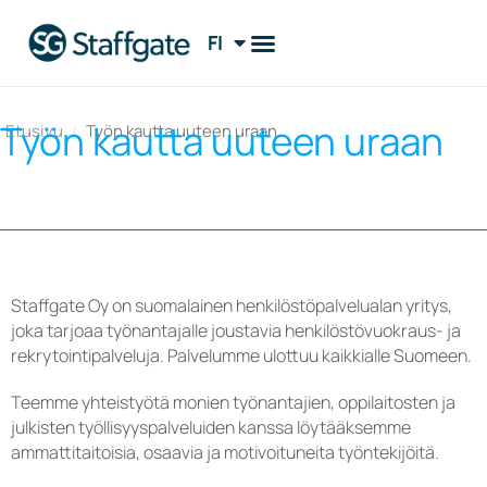
FI
EN
Työn kautta uuteen uraan
Etusivu
/
Työn kautta uuteen uraan
Staffgate Oy on suomalainen henkilöstöpalvelualan yritys,
joka tarjoaa työnantajalle joustavia henkilöstövuokraus- ja
rekrytointipalveluja. Palvelumme ulottuu kaikkialle Suomeen.
Teemme yhteistyötä monien työnantajien, oppilaitosten ja
julkisten työllisyyspalveluiden kanssa löytääksemme
ammattitaitoisia, osaavia ja motivoituneita työntekijöitä.