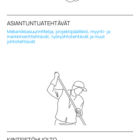
ASIANTUNTIJATEHTÄVÄT
Mekaniikkasuunnittelija, projektipäällikkö, myynti- ja
markkinointitehtävät, työnjohtotehtävät ja muut
johtotehtävät.
KIINTEISTÖHUOLTO