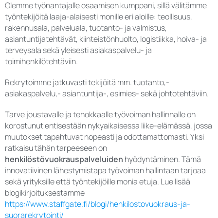
Olemme työnantajalle osaamisen kumppani, sillä välitämme
työntekijöitä laaja-alaisesti monille eri aloille: teollisuus,
rakennusala, palveluala, tuotanto- ja valmistus,
asiantuntijatehtävät, kiinteistönhuolto, logistiikka, hoiva- ja
terveysala sekä yleisesti asiakaspalvelu- ja
toimihenkilötehtäviin.
Rekrytoimme jatkuvasti tekijöitä mm. tuotanto,-
asiakaspalvelu,- asiantuntija-, esimies- sekä johtotehtäviin.
Tarve joustavalle ja tehokkaalle työvoiman hallinnalle on
korostunut entisestään nykyaikaisessa liike-elämässä, jossa
muutokset tapahtuvat nopeasti ja odottamattomasti. Yksi
ratkaisu tähän tarpeeseen on
henkilöstövuokrauspalveluiden
hyödyntäminen. Tämä
innovatiivinen lähestymistapa työvoiman hallintaan tarjoaa
sekä yrityksille että työntekijöille monia etuja. Lue lisää
blogikirjoituksestamme
https://www.staffgate.fi/blogi/henkilostovuokraus-ja-
suorarekrytointi/