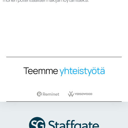
monen potentiaalisen hakijan löytämiseksi.
Teemme
yhteistyötä