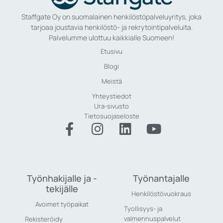
Staffgate Oy on suomalainen henkilöstöpalveluyritys, joka
tarjoaa joustavia henkilöstö- ja rekrytointipalveluita.
Palvelumme ulottuu kaikkialle Suomeen!
Etusivu
Blogi
Meistä
Yhteystiedot
Ura-sivusto
Tietosuojaseloste
Työnhakijalle ja -
Työnantajalle
tekijälle
Henkilöstövuokraus
Avoimet työpaikat
Tyollisyys- ja
valmennuspalvelut
Rekisteröidy