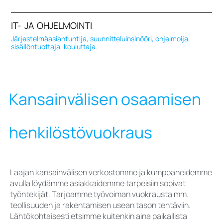
IT- JA OHJELMOINTI
Järjestelmäasiantuntija, suunnitteluinsinööri, ohjelmoija,
sisällöntuottaja, kouluttaja.
Kansainvälisen osaamisen
henkilöstövuokraus
Laajan kansainvälisen verkostomme ja kumppaneidemme
avulla löydämme asiakkaidemme tarpeisiin sopivat
työntekijät. Tarjoamme työvoiman vuokrausta mm.
teollisuuden ja rakentamisen usean tason tehtäviin.
Lähtökohtaisesti etsimme kuitenkin aina paikallista