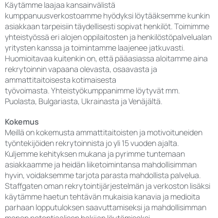
Käytämme laajaa kansainvälistä
kumppanuusverkostoamme hyödyksi löytääksemme kunkin
asiakkaan tarpeisiin täydellisesti sopivat henkilöt. Toimimme
yhteistyössä eri alojen oppilaitosten ja henkilöstöpalvelualan
yritysten kanssa ja toimintamme laajenee jatkuvasti.
Huomioitavaa kuitenkin on, että pääasiassa aloitamme aina
rekrytoinnin vapaana olevasta, osaavasta ja
ammattitaitoisesta kotimaisesta
työvoimasta. Yhteistyökumppanimme löytyvät mm.
Puolasta, Bulgariasta, Ukrainasta ja Venäjältä.
Kokemus
Meillä on kokemusta ammattitaitoisten ja motivoituneiden
työntekijöiden rekrytoinnista jo yli 15 vuoden ajalta.
Kuljemme kehityksen mukana ja pyrimme tuntemaan
asiakkaamme ja heidän liiketoimintansa mahdollisimman
hyvin, voidaksemme tarjota parasta mahdollista palvelua.
Staffgaten oman rekrytointijärjestelmän ja verkoston lisäksi
käytämme haetun tehtävän mukaisia kanavia ja medioita
parhaan lopputuloksen saavuttamiseksi ja mahdollisimman