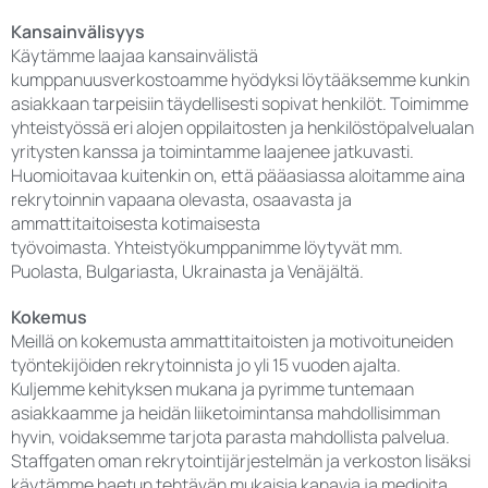
Kansainvälisyys
Käytämme laajaa kansainvälistä
kumppanuusverkostoamme hyödyksi löytääksemme kunkin
asiakkaan tarpeisiin täydellisesti sopivat henkilöt. Toimimme
yhteistyössä eri alojen oppilaitosten ja henkilöstöpalvelualan
yritysten kanssa ja toimintamme laajenee jatkuvasti.
Huomioitavaa kuitenkin on, että pääasiassa aloitamme aina
rekrytoinnin vapaana olevasta, osaavasta ja
ammattitaitoisesta kotimaisesta
työvoimasta. Yhteistyökumppanimme löytyvät mm.
Puolasta, Bulgariasta, Ukrainasta ja Venäjältä.
Kokemus
Meillä on kokemusta ammattitaitoisten ja motivoituneiden
työntekijöiden rekrytoinnista jo yli 15 vuoden ajalta.
Kuljemme kehityksen mukana ja pyrimme tuntemaan
asiakkaamme ja heidän liiketoimintansa mahdollisimman
hyvin, voidaksemme tarjota parasta mahdollista palvelua.
Staffgaten oman rekrytointijärjestelmän ja verkoston lisäksi
käytämme haetun tehtävän mukaisia kanavia ja medioita