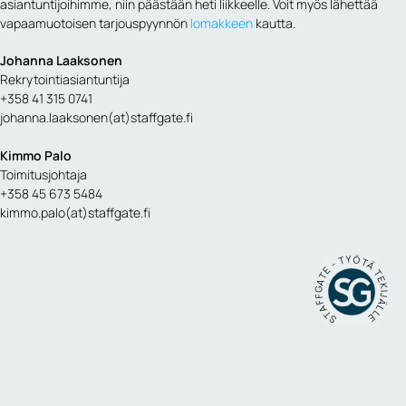
asiantuntijoihimme, niin päästään heti liikkeelle. Voit myös lähettää
vapaamuotoisen
tarjouspyynnön
lomakkeen
kautta.
Johanna Laaksonen
Rekrytointiasiantuntija
+358 41 315 0741
johanna.laaksonen(at)staffgate.fi
Kimmo Palo
Toimitusjohtaja
+358 45 673 5484
kimmo.palo(at)staffgate.fi
STAFFGATE - TYÖTÄ TEKIJÄLLE