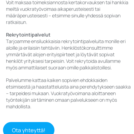
Voit maksaa toimeksiannosta kertakorvauksen tai hankkia
meiltä vuokratyövoimaa aikaperusteisesti tai
määräperusteisesti – etsimme sinulle yhdessä sopivan
ratkaisun.
Rekrytointipalvelut
Tarjoamme ensiluokkaisia rekrytointipalveluita monille eri
aloille ja erilaisiin tehtäviin. Henkilöstökonsulttimme
ymmärtävät alojen erityispiirteet ja löytävät sopivat
henkilöt yrityksesi tarpeisiin. Voit rekrytoida avullamme
myös ammattilaiset suoraan omille palkkalistoillesi.
Palvelumme kattaa kaiken sopivien ehdokkaiden
etsimisestä ja haastatteluista aina perehdytykseen saakka
– tarpeidesi mukaan. Vuokratyövoimana aloittaneen
työntekijän siirtäminen omaan palvelukseen on myös
mahdollista.
Ota yhteyttä!