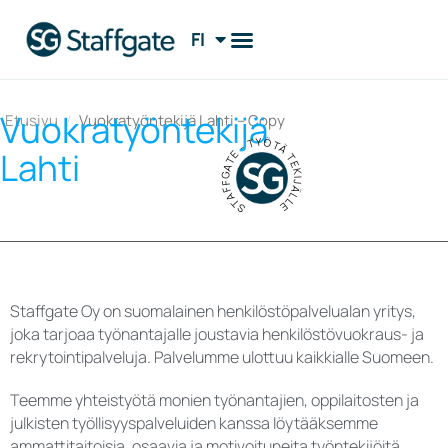
FI
EN
Vuokratyöntekijä
Etusivu
/
Vuokratyöntekijä Lahti – Copy
STAFFGATE - TYÖTÄ TEKIJÄLLE
Lahti
Staffgate Oy on suomalainen henkilöstöpalvelualan yritys,
joka tarjoaa työnantajalle joustavia henkilöstövuokraus- ja
rekrytointipalveluja. Palvelumme ulottuu kaikkialle Suomeen.
Teemme yhteistyötä monien työnantajien, oppilaitosten ja
julkisten työllisyyspalveluiden kanssa löytääksemme
ammattitaitoisia, osaavia ja motivoituneita työntekijöitä.