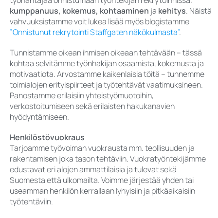
työnantajaa onnistumaan työntekijän rekrytoinnissa:
kumppanuus, kokemus, kohtaaminen
ja
kehitys
. Näistä
vahvuuksistamme voit lukea lisää myös blogistamme
”Onnistunut rekrytointi Staffgaten näkökulmasta”
.
Tunnistamme oikean ihmisen oikeaan tehtävään – tässä
kohtaa selvitämme työnhakijan osaamista, kokemusta ja
motivaatiota. Arvostamme kaikenlaisia töitä – tunnemme
toimialojen erityispiirteet ja työtehtävät vaatimuksineen.
Panostamme erilaisiin yhteistyömuotoihin,
verkostoitumiseen sekä erilaisten hakukanavien
hyödyntämiseen.
Henkilöstövuokraus
Tarjoamme työvoiman vuokrausta mm. teollisuuden ja
rakentamisen joka tason tehtäviin. Vuokratyöntekijämme
edustavat eri alojen ammattilaisia ja tulevat sekä
Suomesta että ulkomailta. Voimme järjestää yhden tai
useamman henkilön kerrallaan lyhyisiin ja pitkäaikaisiin
työtehtäviin.