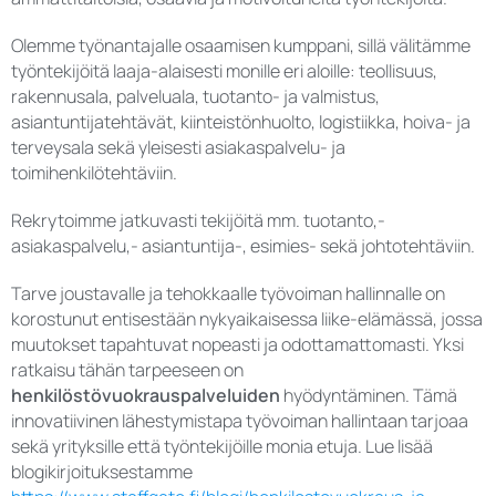
Olemme työnantajalle osaamisen kumppani, sillä välitämme
työntekijöitä laaja-alaisesti monille eri aloille: teollisuus,
rakennusala, palveluala, tuotanto- ja valmistus,
asiantuntijatehtävät, kiinteistönhuolto, logistiikka, hoiva- ja
terveysala sekä yleisesti asiakaspalvelu- ja
toimihenkilötehtäviin.
Rekrytoimme jatkuvasti tekijöitä mm. tuotanto,-
asiakaspalvelu,- asiantuntija-, esimies- sekä johtotehtäviin.
Tarve joustavalle ja tehokkaalle työvoiman hallinnalle on
korostunut entisestään nykyaikaisessa liike-elämässä, jossa
muutokset tapahtuvat nopeasti ja odottamattomasti. Yksi
ratkaisu tähän tarpeeseen on
henkilöstövuokrauspalveluiden
hyödyntäminen. Tämä
innovatiivinen lähestymistapa työvoiman hallintaan tarjoaa
sekä yrityksille että työntekijöille monia etuja. Lue lisää
blogikirjoituksestamme