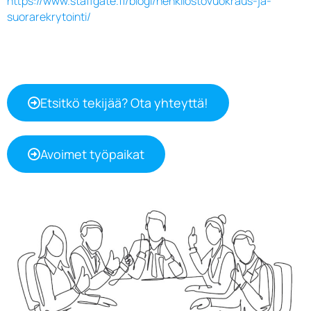
https://www.staffgate.fi/blogi/henkilostovuokraus-ja-
suorarekrytointi/
Etsitkö tekijää? Ota yhteyttä!
Avoimet työpaikat