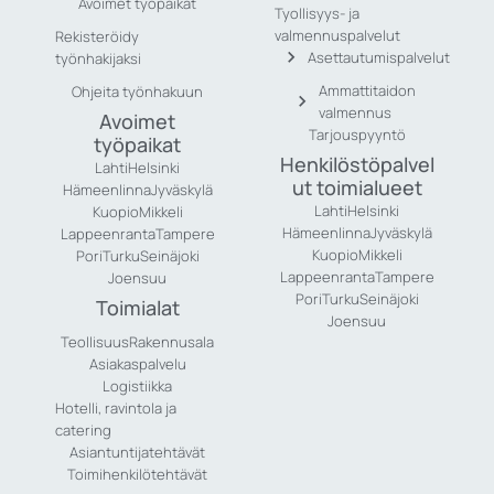
Avoimet työpaikat
Tyollisyys- ja
valmennuspalvelut
Rekisteröidy
Asettautumispalvelut
työnhakijaksi
Ammattitaidon
Ohjeita työnhakuun
valmennus
Avoimet
Tarjouspyyntö
työpaikat
Henkilöstöpalvel
Lahti
Helsinki
ut toimialueet
Hämeenlinna
Jyväskylä
Lahti
Helsinki
Kuopio
Mikkeli
Hämeenlinna
Jyväskylä
Lappeenranta
Tampere
Kuopio
Mikkeli
Pori
Turku
Seinäjoki
Lappeenranta
Tampere
Joensuu
Pori
Turku
Seinäjoki
Toimialat
Joensuu
Teollisuus
Rakennusala
Asiakaspalvelu
Logistiikka
Hotelli, ravintola ja
catering
Asiantuntijatehtävät
Toimihenkilötehtävät