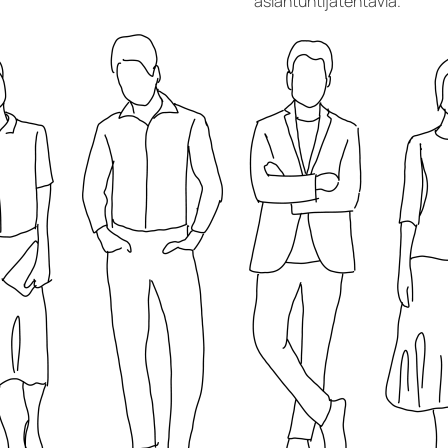
asiantuntijatehtäviä.