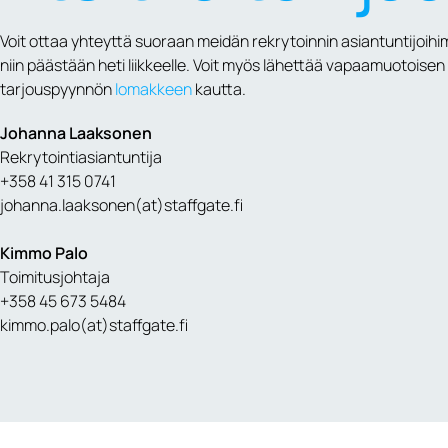
Voit ottaa yhteyttä suoraan meidän rekrytoinnin asiantuntijoih
niin päästään heti liikkeelle. Voit myös lähettää vapaamuotoisen
tarjouspyynnön
lomakkeen
kautta.
Johanna Laaksonen
Rekrytointiasiantuntija
+358 41 315 0741
johanna.laaksonen(at)staffgate.fi
Kimmo Palo
Toimitusjohtaja
+358 45 673 5484
kimmo.palo(at)staffgate.fi