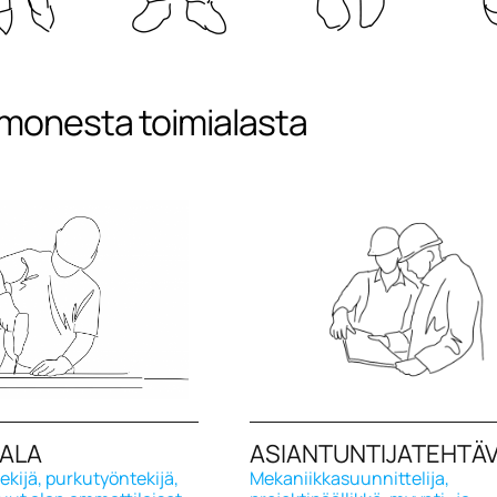
monesta toimialasta
ALA
ASIANTUNTIJATEHTÄ
kijä, purkutyöntekijä,
Mekaniikkasuunnittelija,