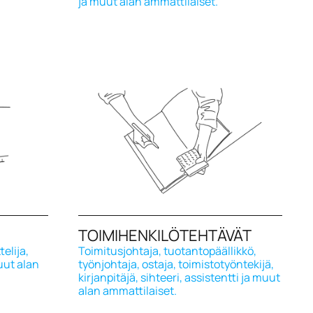
ja muut alan ammattilaiset.
TOIMIHENKILÖTEHTÄVÄT
elija,
Toimitusjohtaja, tuotantopäällikkö,
uut alan
työnjohtaja, ostaja, toimistotyöntekijä,
kirjanpitäjä, sihteeri, assistentti ja muut
alan ammattilaiset.