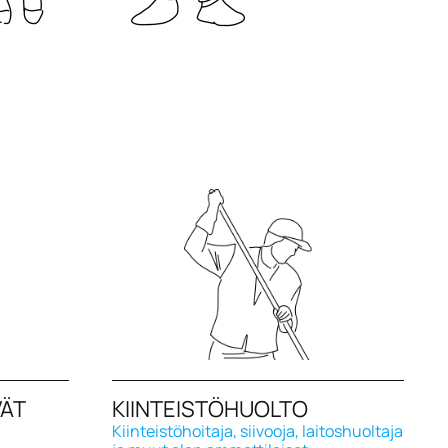
VÄT
KIINTEISTÖHUOLTO
Kiinteistöhoitaja, siivooja, laitoshuoltaja