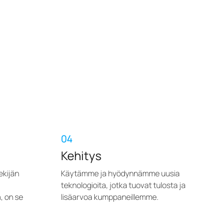
04
Kehitys
ekijän
Käytämme ja hyödynnämme uusia
n
teknologioita, jotka tuovat tulosta ja
, on se
lisäarvoa kumppaneillemme.