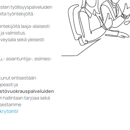
sten työllisyyspalveluiden
ta työntekijöitä.
tekijöitä laaja-alaisesti
 ja valmistus,
rveysala sekä yleisesti
,- asiantuntija-, esimies-
stunut entisestään
peasti ja
östövuokrauspalveluiden
 hallintaan tarjoaa sekä
tuksestamme
rytointi/