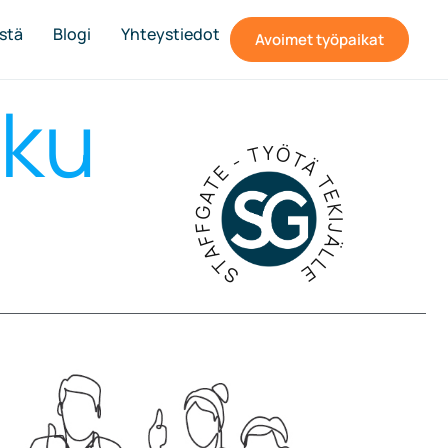
stä
Blogi
Yhteystiedot
Avoimet työpaikat
lku
STAFFGATE - TYÖTÄ TEKIJÄLLE