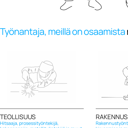
Työnantaja, meillä on
osaamista
TEOLLISUUS
RAKENNUS
Hitsaaja, prosessityöntekijä,
Rakennustyönte