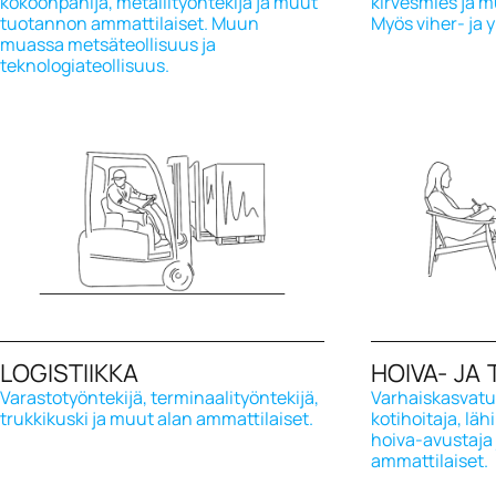
kokoonpanija, metallityöntekijä ja muut
kirvesmies ja m
tuotannon ammattilaiset. Muun
Myös viher- ja
muassa metsäteollisuus ja
teknologiateollisuus.
LOGISTIIKKA
HOIVA- JA
Varastotyöntekijä, terminaalityöntekijä,
Varhaiskasvatuk
trukkikuski ja muut alan ammattilaiset.
kotihoitaja, läh
hoiva-avustaja
ammattilaiset.