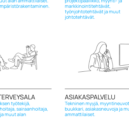
uut alan ammattilaiset.
projektipäällikkö, myynti- ja
 ympäristörakentaminen.
markkinointitehtävät,
työnjohtotehtävät ja muut
johtotehtävät.
 TERVEYSALA
ASIAKASPALVELU
sen työtekijä,
Tekninen myyjä, myyntineuvott
ihoitaja, sairaanhoitaja,
buukkari, asiakasneuvoja ja m
 ja muut alan
ammattilaiset.