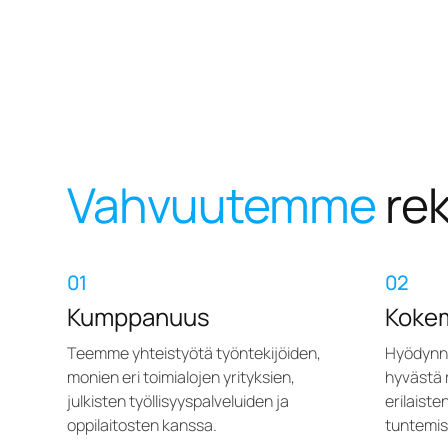
Vahvuutemme
rek
01
02
Kumppanuus
Koke
Teemme yhteistyötä työntekijöiden,
Hyödynn
monien eri toimialojen yrityksien,
hyvästä 
julkisten työllisyyspalveluiden ja
erilaiste
oppilaitosten kanssa.
tuntemis