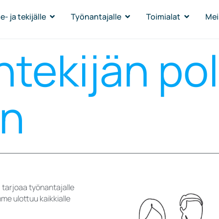
- ja tekijälle
Työnantajalle
Toimialat
Mei
tekijän po
än
 tarjoaa työnantajalle
me ulottuu kaikkialle