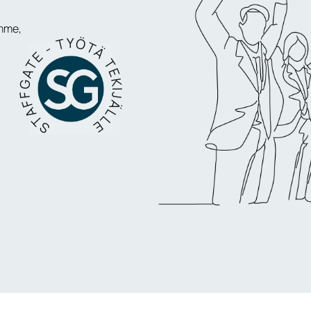
STAFFGATE - TYÖTÄ TEKIJÄLLE
imme,