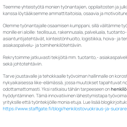
Teemme yhteistyötä monien työnantajien, oppilaitosten ja julki
kanssa löytääksemme ammattitaitoisia, osaavia ja motivoitunei
Olemme työnantajalle osaamisen kumppani, sillä välitämme työn
monille eri aloille: teollisuus, rakennusala, palveluala, tuotanto-
asiantuntijatehtävät, kiinteistönhuolto, logistiikka, hoiva- ja te
asiakaspalvelu- ja toimihenkilötehtäviin.
Rekrytoimme jatkuvasti tekijöitä mm. tuotanto,- asiakaspalvelu
sekä johtotehtäviin.
Tarve joustavalle ja tehokkaalle työvoiman hallinnalle on koro
nykyaikaisessa liike-elämässä, jossa muutokset tapahtuvat no
odottamattomasti. Yksi ratkaisu tähän tarpeeseen on
henkil
hyödyntäminen. Tämä innovatiivinen lähestymistapa työvoiman
yrityksille että työntekijöille monia etuja. Lue lisää blogikirjoi
https://www.staffgate.fi/blogi/henkilostovuokraus-ja-suorarek