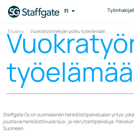
Työnhakijalle
FI
EN
Vuokratyön
Etusivu
/
Vuokratyöntekijän polku työelämään
työelämä
Staffgate Oy on suomalainen henkilöstöpalvelualan yritys, joka
joustavia henkilöstövuokraus- ja rekrytointipalveluja. Palvelum
Suomeen.