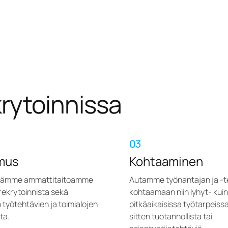
rytoinnissa
03
mus
Kohtaaminen
ämme ammattitaitoamme
Autamme työnantajan ja -t
rekrytoinnista sekä
kohtaamaan niin lyhyt- kui
n työtehtävien ja toimialojen
pitkäaikaisissa työtarpeissa
ta.
sitten tuotannollista tai