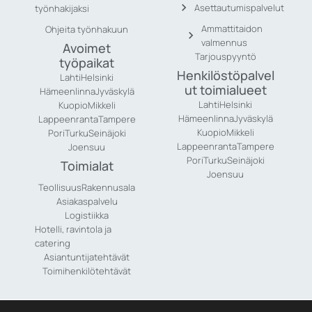
Asettautumispalvelut
työnhakijaksi
Ammattitaidon
Ohjeita työnhakuun
valmennus
Avoimet
Tarjouspyyntö
työpaikat
Henkilöstöpalvel
Lahti
Helsinki
ut toimialueet
Hämeenlinna
Jyväskylä
Lahti
Helsinki
Kuopio
Mikkeli
Hämeenlinna
Jyväskylä
Lappeenranta
Tampere
Kuopio
Mikkeli
Pori
Turku
Seinäjoki
Lappeenranta
Tampere
Joensuu
Pori
Turku
Seinäjoki
Toimialat
Joensuu
Teollisuus
Rakennusala
Asiakaspalvelu
Logistiikka
Hotelli, ravintola ja
catering
Asiantuntijatehtävät
Toimihenkilötehtävät