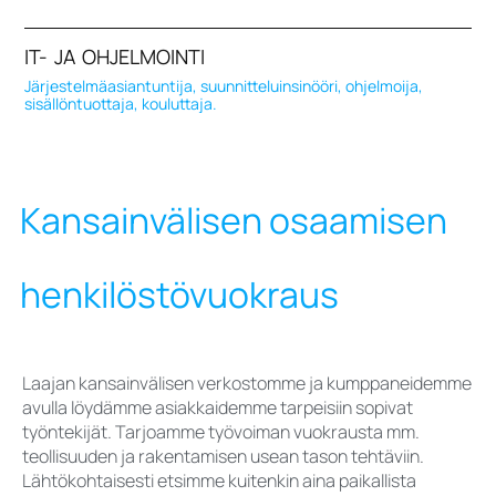
IT- JA OHJELMOINTI
Järjestelmäasiantuntija, suunnitteluinsinööri, ohjelmoija,
sisällöntuottaja, kouluttaja.
Kansainvälisen osaamisen
henkilöstövuokraus
Laajan kansainvälisen verkostomme ja kumppaneidemme
avulla löydämme asiakkaidemme tarpeisiin sopivat
työntekijät. Tarjoamme työvoiman vuokrausta mm.
teollisuuden ja rakentamisen usean tason tehtäviin.
Lähtökohtaisesti etsimme kuitenkin aina paikallista