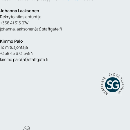
Johanna Laaksonen
Rekrytointiasiantuntija
+358 41 315 0741
johanna.laaksonen(at)staffgate.fi
Kimmo Palo
Toimitusjohtaja
+358 45 673 5484
kimmo.palo(at)staffgate.fi
STAFFGATE - TYÖTÄ TEKIJÄLLE