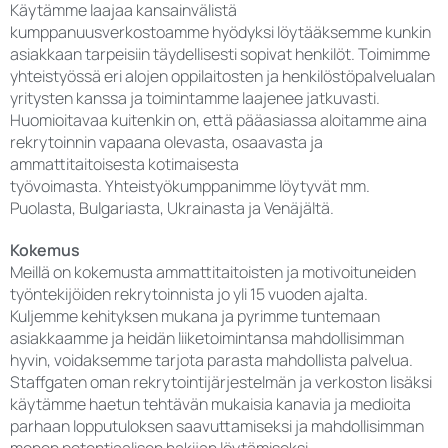
Käytämme laajaa kansainvälistä
kumppanuusverkostoamme hyödyksi löytääksemme kunkin
asiakkaan tarpeisiin täydellisesti sopivat henkilöt. Toimimme
yhteistyössä eri alojen oppilaitosten ja henkilöstöpalvelualan
yritysten kanssa ja toimintamme laajenee jatkuvasti.
Huomioitavaa kuitenkin on, että pääasiassa aloitamme aina
rekrytoinnin vapaana olevasta, osaavasta ja
ammattitaitoisesta kotimaisesta
työvoimasta. Yhteistyökumppanimme löytyvät mm.
Puolasta, Bulgariasta, Ukrainasta ja Venäjältä.
Kokemus
Meillä on kokemusta ammattitaitoisten ja motivoituneiden
työntekijöiden rekrytoinnista jo yli 15 vuoden ajalta.
Kuljemme kehityksen mukana ja pyrimme tuntemaan
asiakkaamme ja heidän liiketoimintansa mahdollisimman
hyvin, voidaksemme tarjota parasta mahdollista palvelua.
Staffgaten oman rekrytointijärjestelmän ja verkoston lisäksi
käytämme haetun tehtävän mukaisia kanavia ja medioita
parhaan lopputuloksen saavuttamiseksi ja mahdollisimman