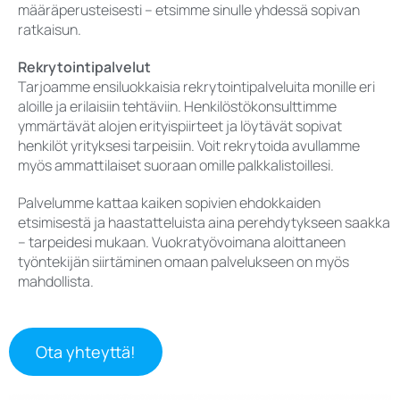
määräperusteisesti – etsimme sinulle yhdessä sopivan
ratkaisun.
Rekrytointipalvelut
Tarjoamme ensiluokkaisia rekrytointipalveluita monille eri
aloille ja erilaisiin tehtäviin. Henkilöstökonsulttimme
ymmärtävät alojen erityispiirteet ja löytävät sopivat
henkilöt yrityksesi tarpeisiin. Voit rekrytoida avullamme
myös ammattilaiset suoraan omille palkkalistoillesi.
Palvelumme kattaa kaiken sopivien ehdokkaiden
etsimisestä ja haastatteluista aina perehdytykseen saakka
– tarpeidesi mukaan. Vuokratyövoimana aloittaneen
työntekijän siirtäminen omaan palvelukseen on myös
mahdollista.
Ota yhteyttä!