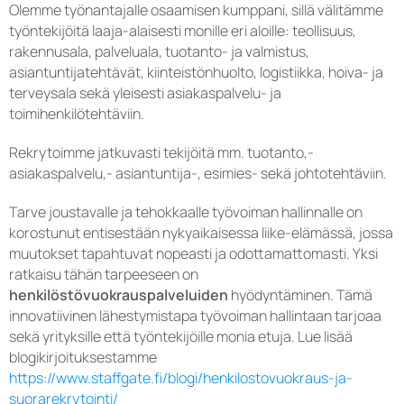
Olemme työnantajalle osaamisen kumppani, sillä välitämme
työntekijöitä laaja-alaisesti monille eri aloille: teollisuus,
rakennusala, palveluala, tuotanto- ja valmistus,
asiantuntijatehtävät, kiinteistönhuolto, logistiikka, hoiva- ja
terveysala sekä yleisesti asiakaspalvelu- ja
toimihenkilötehtäviin.
Rekrytoimme jatkuvasti tekijöitä mm. tuotanto,-
asiakaspalvelu,- asiantuntija-, esimies- sekä johtotehtäviin.
Tarve joustavalle ja tehokkaalle työvoiman hallinnalle on
korostunut entisestään nykyaikaisessa liike-elämässä, jossa
muutokset tapahtuvat nopeasti ja odottamattomasti. Yksi
ratkaisu tähän tarpeeseen on
henkilöstövuokrauspalveluiden
hyödyntäminen. Tämä
innovatiivinen lähestymistapa työvoiman hallintaan tarjoaa
sekä yrityksille että työntekijöille monia etuja. Lue lisää
blogikirjoituksestamme
https://www.staffgate.fi/blogi/henkilostovuokraus-ja-
suorarekrytointi/