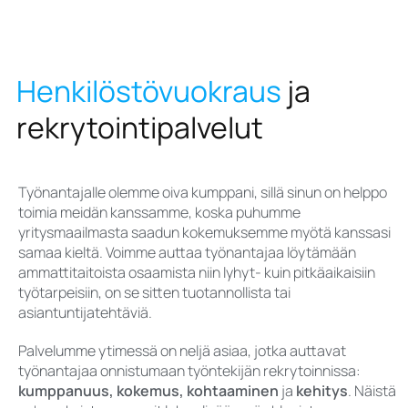
Henkilöstövuokraus
ja
rekrytointipalvelut
Työnantajalle olemme oiva kumppani, sillä sinun on helppo
toimia meidän kanssamme, koska puhumme
yritysmaailmasta saadun kokemuksemme myötä kanssasi
samaa kieltä. Voimme auttaa työnantajaa löytämään
ammattitaitoista osaamista niin lyhyt- kuin pitkäaikaisiin
työtarpeisiin, on se sitten tuotannollista tai
asiantuntijatehtäviä.
Palvelumme ytimessä on neljä asiaa, jotka auttavat
työnantajaa onnistumaan työntekijän rekrytoinnissa:
kumppanuus, kokemus, kohtaaminen
ja
kehitys
. Näistä