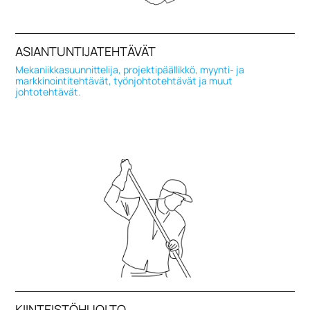
ASIANTUNTIJATEHTÄVÄT
Mekaniikkasuunnittelija, projektipäällikkö, myynti- ja
markkinointitehtävät, työnjohtotehtävät ja muut
johtotehtävät.
KIINTEISTÖHUOLTO