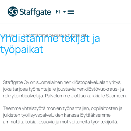
FI
EN
Yhdistämme tekijät ja
Etusivu
/
Yhdistämme tekijät ja työpaikat
työpaikat
Staffgate Oy on suomalainen henkilöstöpalvelualan yritys,
joka tarjoaa työnantajalle joustavia henkilöstövuokraus- ja
rekrytointipalveluja. Palvelumme ulottuu kaikkialle Suomeen.
Teemme yhteistyötä monien työnantajien, oppilaitosten ja
julkisten työllisyyspalveluiden kanssa löytääksemme
ammattitaitoisia, osaavia ja motivoituneita työntekijöitä.