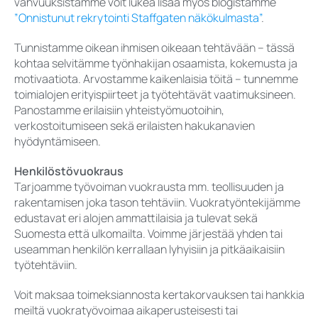
vahvuuksistamme voit lukea lisää myös blogistamme
”Onnistunut rekrytointi Staffgaten näkökulmasta”
.
Tunnistamme oikean ihmisen oikeaan tehtävään – tässä
kohtaa selvitämme työnhakijan osaamista, kokemusta ja
motivaatiota. Arvostamme kaikenlaisia töitä – tunnemme
toimialojen erityispiirteet ja työtehtävät vaatimuksineen.
Panostamme erilaisiin yhteistyömuotoihin,
verkostoitumiseen sekä erilaisten hakukanavien
hyödyntämiseen.
Henkilöstövuokraus
Tarjoamme työvoiman vuokrausta mm. teollisuuden ja
rakentamisen joka tason tehtäviin. Vuokratyöntekijämme
edustavat eri alojen ammattilaisia ja tulevat sekä
Suomesta että ulkomailta. Voimme järjestää yhden tai
useamman henkilön kerrallaan lyhyisiin ja pitkäaikaisiin
työtehtäviin.
Voit maksaa toimeksiannosta kertakorvauksen tai hankkia
meiltä vuokratyövoimaa aikaperusteisesti tai