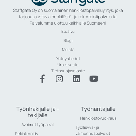
Staffgate Oy on suomalainen henkilöstöpalveluyritys, joka
tarjoaa joustavia henkilöstö- ja rekrytointipalveluita.
Palvelumme ulottuu kaikkialle Suomeen!
Etusivu
Blogi
Meistä
Yhteystiedot
Ura-sivusto
Tietosuojaseloste
Työnhakijalle ja -
Työnantajalle
tekijälle
Henkilöstövuokraus
Avoimet työpaikat
Tyollisyys- ja
valmennuspalvelut
Rekisteröidy