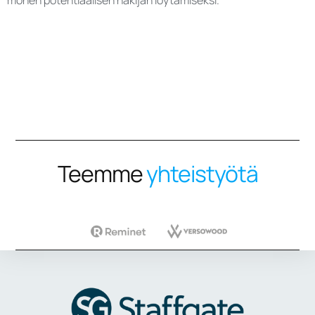
monen potentiaalisen hakijan löytämiseksi.
Teemme
yhteistyötä